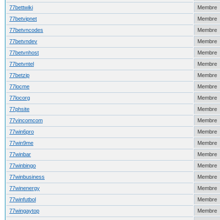
77bettwiki
Membre
77betvipnet
Membre
77betvncodes
Membre
77betvndev
Membre
77betvnhost
Membre
77betvntel
Membre
77betzip
Membre
77locme
Membre
77locorg
Membre
77phsite
Membre
77vincomcom
Membre
77win6pro
Membre
77win9me
Membre
77winbar
Membre
77winbingo
Membre
77winbusiness
Membre
77winenergy
Membre
77winfutbol
Membre
77wingaytop
Membre