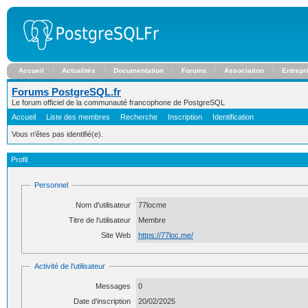
Accueil
Actualités
Documentation
Forums
Association
Entrepr
Forums PostgreSQL.fr
Le forum officiel de la communauté francophone de PostgreSQL
Accueil
Liste des membres
Recherche
Inscription
Identification
Vous n'êtes pas identifié(e).
Profil
Personnel
Nom d'utilisateur
77locme
Titre de l'utilisateur
Membre
Site Web
https://77loc.me/
Activité de l'utilisateur
Messages
0
Date d'inscription
20/02/2025