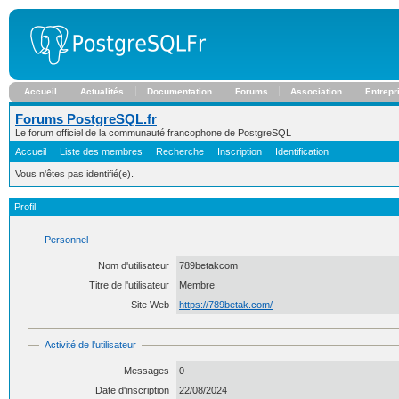
Accueil
Actualités
Documentation
Forums
Association
Entrepr
Forums PostgreSQL.fr
Le forum officiel de la communauté francophone de PostgreSQL
Accueil
Liste des membres
Recherche
Inscription
Identification
Vous n'êtes pas identifié(e).
Profil
Personnel
Nom d'utilisateur
789betakcom
Titre de l'utilisateur
Membre
Site Web
https://789betak.com/
Activité de l'utilisateur
Messages
0
Date d'inscription
22/08/2024