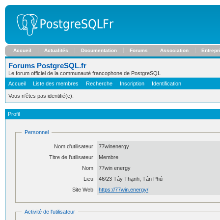
Accueil
Actualités
Documentation
Forums
Association
Entrepr
Forums PostgreSQL.fr
Le forum officiel de la communauté francophone de PostgreSQL
Accueil
Liste des membres
Recherche
Inscription
Identification
Vous n'êtes pas identifié(e).
Profil
Personnel
Nom d'utilisateur
77winenergy
Titre de l'utilisateur
Membre
Nom
77win energy
Lieu
46/23 Tây Thạnh, Tân Phú
Site Web
https://77win.energy/
Activité de l'utilisateur