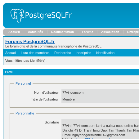
Accueil
Actualités
Documentation
Forums
Association
Entrepr
Forums PostgreSQL.fr
Le forum officiel de la communauté francophone de PostgreSQL
Accueil
Liste des membres
Recherche
Inscription
Identification
Vous n'êtes pas identifié(e).
Profil
Personnel
Nom d'utilisateur
77vincomcom
Titre de l'utilisateur
Membre
Personnalité
Signature
77vin | 77vincom.com la nha cai ca cuoc online ha
Dia chi: 49 D. Tran Hung Dao, Tan Thanh, Tan Phu
Email: nguyenngocminhtri142@gmail.com