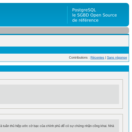
Contributions :
Récentes
|
Sans réponse
 và tuân thủ hiệp ước cờ bạc của chính phủ để có sự chứng nhận công khai. Nhà