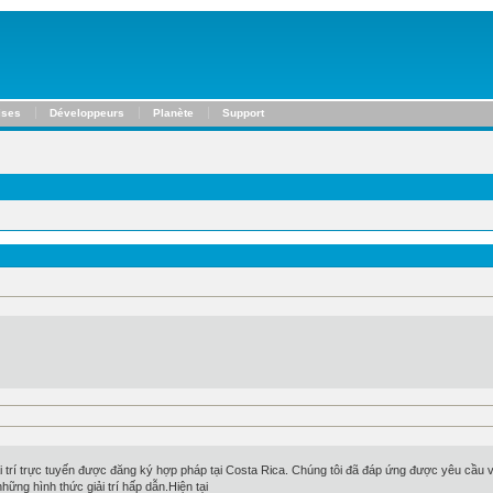
ises
Développeurs
Planète
Support
ải trí trực tuyến được đăng ký hợp pháp tại Costa Rica. Chúng tôi đã đáp ứng được yêu cầu
ững hình thức giải trí hấp dẫn.Hiện tại