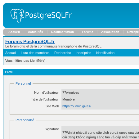
Accueil
Actualités
Documentation
Forums
Association
Entrepr
Forums PostgreSQL.fr
Le forum officiel de la communauté francophone de PostgreSQL
Accueil
Liste des membres
Recherche
Inscription
Identification
Vous n'êtes pas identifié(e).
Profil
Personnel
Nom d'utilisateur
77wingives
Titre de l'utilisateur
Membre
Site Web
https://77win.gives/
Personnalité
Signature
77Win là nhà cái cung cấp dịch vụ cá cược của gi
cái đang không ngừng sáng tạo và cập nhật thêm nh