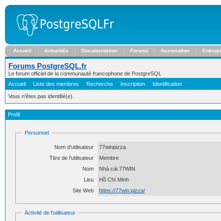
Accueil
Actualités
Documentation
Forums
Association
Entrepr
Forums PostgreSQL.fr
Le forum officiel de la communauté francophone de PostgreSQL
Accueil
Liste des membres
Recherche
Inscription
Identification
Vous n'êtes pas identifié(e).
Profil
Personnel
Nom d'utilisateur
77winpizza
Titre de l'utilisateur
Membre
Nom
Nhà cái 77WIN
Lieu
Hồ Chí Minh
Site Web
https://77win.pizza/
Activité de l'utilisateur