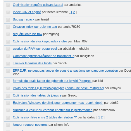
Optimisation requête utilisant lateral
par andarius
Index GIN et égalité
par herve.lefebvre
[
1
2
]
Bug pg_repack
par lemjid
Creation index sur colonne text
par antho79260
requête lente via fdw
par mgmpg
Optimisation du stockage, index inutile
par Titus_007
gestion du RAM sur postgresql
par abdallah_mehdoini
Comment optimiser/réaliser ce traitement ?
par mailgifson
Trouver la valeur des binds
par YannP
ERREUR: ne peut pas lancer de sous-transactions pendant une opération
par Doct
Who
formule du scale factor de pgbench sur le wiki Postgres
par kiki
Poids des tables (Octets/Megabytes) dans une base Postgresql
par rmayou
Optimisation des tables de joinutre
par Geo-x
Equivalent Windows de ulimit pour augmenter max_stack_depth
par odn62
diminuer la valeur du varchar et effet sur la performance
par samirca007
Optimisation filtre entre 2 tables de relation */*
par landalvic
[
1
2
]
lenteur request postgres
par sihem_info