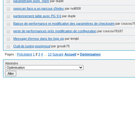
paramètrage work_mem
par duple
seqscan face a un parcour d'index
par null008
partionnement table avec PG 9.6
par duple
Baisse de performance et modification des paramètres de checkpoint
par coucou7
perte de performances près modification de configuration
par coucou78187
Message d'erreur dans les logs pg
par lemjid
Outil de tuning postgresql
par grouik75
Pages :
Précédent
1
2
3
4
…
13
Suivant
Accueil
»
Optimisation
Atteindre