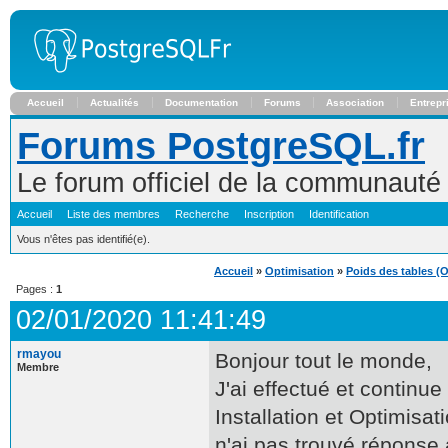
Accueil
Actualités
Documentation
Forums
Association
Entrepr
Forums PostgreSQL.fr
Le forum officiel de la communaut
Accueil
Liste des membres
Recherche
Inscription
Identification
Vous n'êtes pas identifié(e).
Accueil
»
Optimisation
»
Poids des tables (
Pages :
1
02/01/2020 11:41:49
rmayou
Bonjour tout le monde,
Membre
J'ai effectué et continu
Installation et Optimisa
n'ai pas trouvé réponse 