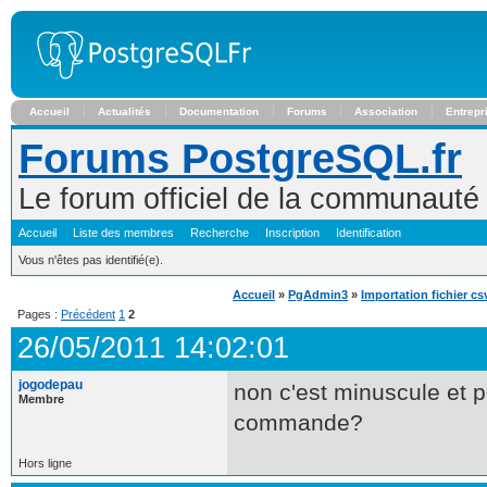
Accueil
Actualités
Documentation
Forums
Association
Entrepr
Forums PostgreSQL.fr
Le forum officiel de la communaut
Accueil
Liste des membres
Recherche
Inscription
Identification
Vous n'êtes pas identifié(e).
Accueil
»
PgAdmin3
»
Importation fichier csv
Pages :
Précédent
1
2
26/05/2011 14:02:01
jogodepau
non c'est minuscule et p
Membre
commande?
Hors ligne