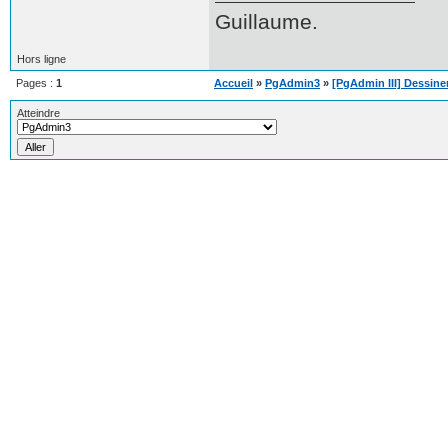
Guillaume.
Hors ligne
Pages :
1
Accueil
»
PgAdmin3
»
[PgAdmin III] Dessin
Atteindre