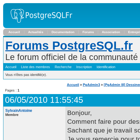
Accueil
Actualités
Documentation
Forums
Association
Entrepr
Forums PostgreSQL.fr
Le forum officiel de la communaut
Accueil
Liste des membres
Recherche
Inscription
Identification
Vous n'êtes pas identifié(e).
Accueil
»
PgAdmin3
»
[PgAdmin III] Dessin
Pages :
1
06/05/2010 11:55:45
SylvainAntoine
Bonjour,
Membre
Comment faire pour dess
Sachant que je travail 
Je vous remercie pour to