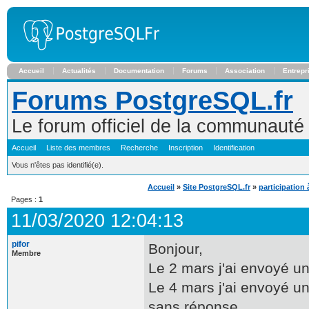
Accueil
Actualités
Documentation
Forums
Association
Entrepr
Forums PostgreSQL.fr
Le forum officiel de la communaut
Accueil
Liste des membres
Recherche
Inscription
Identification
Vous n'êtes pas identifié(e).
Accueil
»
Site PostgreSQL.fr
»
participation 
Pages :
1
11/03/2020 12:04:13
pifor
Bonjour,
Membre
Le 2 mars j'ai envoyé u
Le 4 mars j'ai envoyé u
sans réponse.