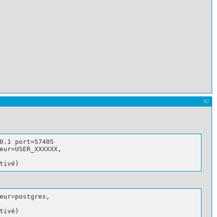
#2
0.1 port=57405

eur=USER_XXXXXX, 

tivé)
eur=postgres, 

tivé)