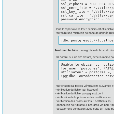
ssl = on				# (change requires restart)

ssl_ciphers = 'EDH-RSA-DES
ssl_cert_file = '.\\tls\\server-postgresql
ssl_key_file = '.\\tls\\server-postgresql.
ssl_ca_file = '.\\tls\\ca-postgresql.crt'	# 
password_encryption = on
Dans le répertoire tls les 2 fichiers crt et le fic
Pour faire une migration de base de donnée j'util
jdbc:postgresql://localhos
Tout marche bien.
La migration de base de don
Par contre, sur un site distant, avec la même con
Unable to obtain connectio
for user 'postgres': FATAL
utilisateur « postgres », 
(pgjdbc: autodetected serv
Pour l'instant j'ai fait les vérifications suivantes su
- vérification du fichier pg_hba.conf
- vérification du fichier posgtgresql.conf
- vérification de la présence des certificats ssl
- vérification des droits sur les 3 certificats ssl.
- connection de l'utilisateur postgres via psql 
- essayer une connexion avec cette url : jdbc:p