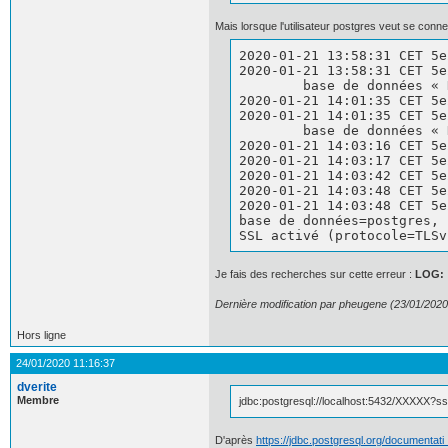
Mais lorsque l'utilisateur postgres veut se con
2020-01-21 13:58:31 CET 5e
2020-01-21 13:58:31 CET 5e
	base de données « DB_XXX », SSL inactif

2020-01-21 14:01:35 CET 5e
2020-01-21 14:01:35 CET 5e
	base de données « DB_XXX », SSL inactif

2020-01-21 14:03:16 CET 5e
2020-01-21 14:03:17 CET 5e
2020-01-21 14:03:42 CET 5e
2020-01-21 14:03:48 CET 5e
2020-01-21 14:03:48 CET 5e
base de données=postgres, 

SSL activé (protocole=TLSv
Je fais des recherches sur cette erreur :
LOG: 
Dernière modification par pheugene (23/01/2020
Hors ligne
24/01/2020 11:16:37
dverite
Membre
jdbc:postgresql://localhost:5432/XXXXX?s
D'après
https://jdbc.postgresql.org/documentati 