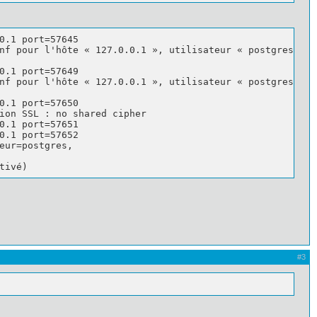
0.1 port=57645

nf pour l'hôte « 127.0.0.1 », utilisateur « postgres »,

0.1 port=57649

nf pour l'hôte « 127.0.0.1 », utilisateur « postgres »,

0.1 port=57650

ion SSL : no shared cipher

0.1 port=57651

0.1 port=57652

eur=postgres, 

tivé)
#3