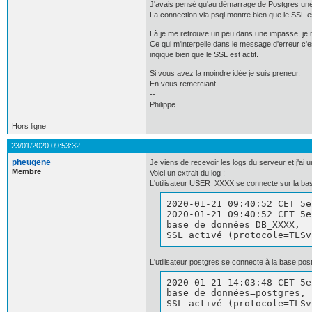
J'avais pensé qu'au démarrage de Postgres une 
La connection via psql montre bien que le SSL e
Là je me retrouve un peu dans une impasse, je ne 
Ce qui m'interpelle dans le message d'erreur c'es
inqique bien que le SSL est actif.
Si vous avez la moindre idée je suis preneur.
En vous remerciant.
--
Philippe
Hors ligne
23/01/2020 09:53:32
pheugene
Je viens de recevoir les logs du serveur et j'ai u
Membre
Voici un extrait du log :
L'utilisateur USER_XXXX se connecte sur la b
2020-01-21 09:40:52 CET 5e
2020-01-21 09:40:52 CET 5e
base de données=DB_XXXX, 

SSL activé (protocole=TLSv
L'utilisateur postgres se connecte à la base po
2020-01-21 14:03:48 CET 5e
base de données=postgres, 

SSL activé (protocole=TLSv