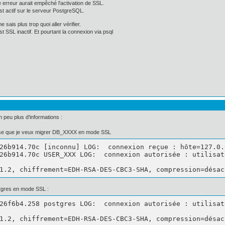
erreur aurait empêché l'activation de SSL.
st actif sur le serveur PostgreSQL.
sais plus trop quoi aller vérifier.
t SSL inactif. Et pourtant la connexion via psql
n peu plus d'informations :
ase que je veux migrer DB_XXXX en mode SSL
26b914.70c [inconnu] LOG:  connexion reçue : hôte=127.0.
26b914.70c USER_XXX LOG:  connexion autorisée : utilisat
1.2, chiffrement=EDH-RSA-DES-CBC3-SHA, compression=désac
stgres en mode SSL :
26f6b4.258 postgres LOG:  connexion autorisée : utilisat
1.2, chiffrement=EDH-RSA-DES-CBC3-SHA, compression=désac