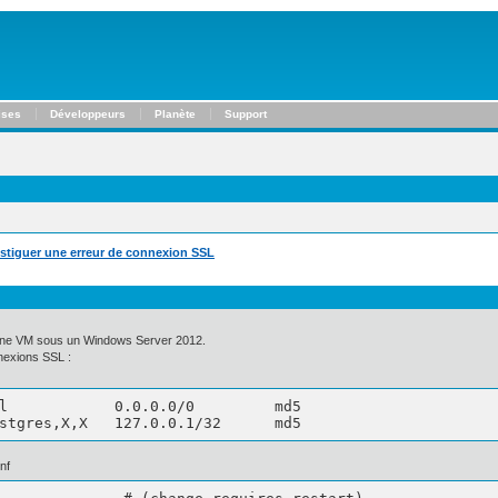
ises
Développeurs
Planète
Support
estiguer une erreur de connexion SSL
 une VM sous un Windows Server 2012.
nexions SSL :
stgres,X,X   127.0.0.1/32      md5
nf