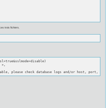
es trois fichiers.
sl=true&sslmode=disable) 

», 

able, please check database logs and/or host, port, dbna