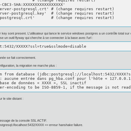
-CBC3-SHA:XXXXXXXXXXXXXXXXX'

.crt'	# (change requires restart)

key'	# (change requires restart)

(change requires restart)

hier key sont present. L'utilisateur qui lance le service windows postgres a un contrôle total sur c
ise un outil flyway qui cherche à se connecter à la base avec l'url :
t:5432/XXXXX?ssl=true&sslmode=disable
née se fait correctement.
figuration, la migration ne marche plus :
n from database (jdbc:postgresql://localhost:5432/XXXX?s
: aucune entrée dans pg_hba.conf pour l'hôte « 127.0.0.1 
base de données « XXXX », SSL inactif 

er-encoding to be ISO-8859-1, if the message is not read
r le site distant :
: message de la console SSL ACTIF.
ostgresql://localhost:5432/XXXX => erreur hanshake failure.