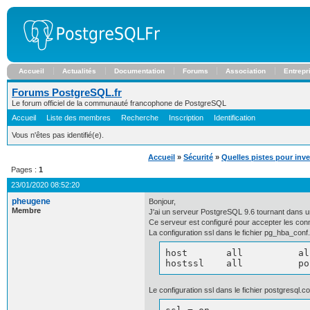
Accueil
Actualités
Documentation
Forums
Association
Entrepr
Forums PostgreSQL.fr
Le forum officiel de la communauté francophone de PostgreSQL
Accueil
Liste des membres
Recherche
Inscription
Identification
Vous n'êtes pas identifié(e).
Accueil
»
Sécurité
»
Quelles pistes pour inv
Pages :
1
23/01/2020 08:52:20
pheugene
Bonjour,
Membre
J'ai un serveur PostgreSQL 9.6 tournant dans
Ce serveur est configuré pour accepter les con
La configuration ssl dans le fichier pg_hba_conf.
host 	   all		all	       0.0.0.0/0	 md5

hostssl    all          po
Le configuration ssl dans le fichier postgresql.co