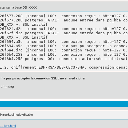
necter sur la base DB_XXXX
26f577.208 [inconnu] LOG:  connexion reçue : hôte=127.0.
26f577.208 postgres FATAL:  aucune entrée dans pg_hba.co
26f62f.d2c [inconnu] LOG:  connexion reçue : hôte=127.0.
26f62f.d2c postgres FATAL:  aucune entrée dans pg_hba.co
26f694.a5c [inconnu] LOG:  connexion reçue : hôte=127.0.
26f694.a5c [inconnu] LOG:  n'a pas pu accepter la connex
26f6ae.d7c [inconnu] LOG:  connexion reçue : hôte=127.0.
26f6b4.258 [inconnu] LOG:  connexion reçue : hôte=127.0.
26f6b4.258 postgres LOG:  connexion autorisée : utilisat
1.2, chiffrement=EDH-RSA-DES-CBC3-SHA, compression=désac
n'a pas pu accepter la connexion SSL : no shared cipher
 10:13:39)
sl=true&sslmode=disable
… lient.html