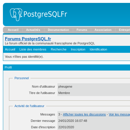
Accueil
Actualités
Documentation
Forums
Association
Entrepr
Forums PostgreSQL.fr
Le forum officiel de la communauté francophone de PostgreSQL
Accueil
Liste des membres
Recherche
Inscription
Identification
Vous n'êtes pas identifié(e).
Profil
Personnel
Nom d'utilisateur
pheugene
Titre de l'utilisateur
Membre
Activité de l'utilisateur
Messages
3 -
Afficher toutes les discussions
-
Voir les messag
Dernier message
24/01/2020 16:07:48
Date d'inscription
22/01/2020