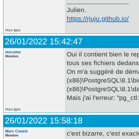
Julien.
https://rjuju.github.io/
Hors ligne
26/01/2022 15:42:47
mscomx
Oui il contient bien le 
Membre
tous ses fichiers dedans
On m'a suggéré de démar
(x86)\PostgreSQL\8.1\bi
(x86)\PostgreSQL\8.1\dat
Mais j'ai l'erreur: "pg_c
Hors ligne
26/01/2022 15:58:18
Marc Cousin
c'est bizarre, c'est exa
Membre