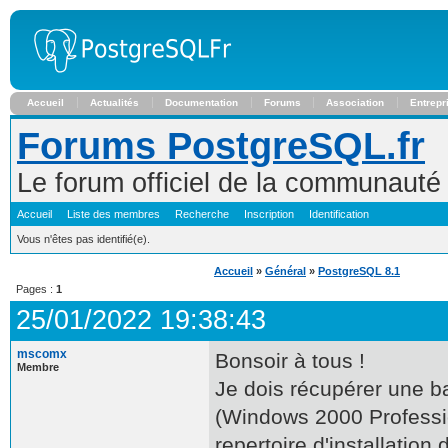
Accueil
Actualités
Documentation
Forums
Association
Entrepr
Forums PostgreSQL.fr
Le forum officiel de la communaut
Accueil
Liste des membres
Recherche
Inscription
Identification
Vous n'êtes pas identifié(e).
Accueil
»
Général
»
PostgreSQL 8.1
Pages :
1
25/01/2022 19:38:43
mscomx
Bonsoir à tous !
Membre
Je dois récupérer une 
(Windows 2000 Professio
repertoire d'installation