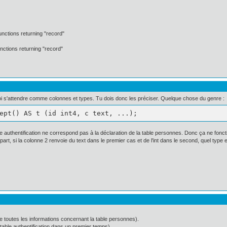
unctions returning "record"
unctions returning "record"
oi s'attendre comme colonnes et types. Tu dois donc les préciser. Quelque chose du genre :
ept() AS t (id int4, c text, ...);
ble authentification ne correspond pas à la déclaration de la table personnes. Donc ça ne fonc
part, si la colonne 2 renvoie du text dans le premier cas et de l'int dans le second, quel type
re toutes les informations concernant la table personnes).
table authentification dans un premier temps)