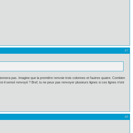
#7
tionnera pas. Imagine que la première renvoie trois colonnes et l'autres quatre. Combien
 est-il sensé renvoyé ? Bref, tu ne peux pas renvoyer plusieurs lignes si ces lignes n'ont
#8