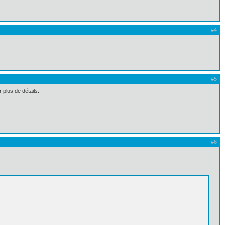
#4
#5
 plus de détails.
#6