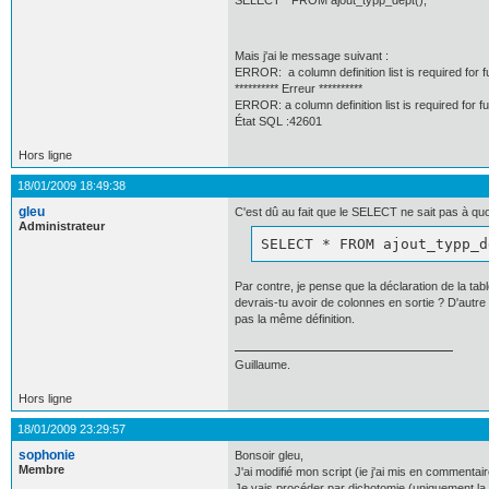
SELECT * FROM ajout_typp_dept();
Mais j'ai le message suivant :
ERROR: a column definition list is required for f
********** Erreur **********
ERROR: a column definition list is required for f
État SQL :42601
Hors ligne
18/01/2009 18:49:38
gleu
C'est dû au fait que le SELECT ne sait pas à qu
Administrateur
SELECT * FROM ajout_typp_d
Par contre, je pense que la déclaration de la ta
devrais-tu avoir de colonnes en sortie ? D'autre 
pas la même définition.
Guillaume.
Hors ligne
18/01/2009 23:29:57
sophonie
Bonsoir gleu,
Membre
J'ai modifié mon script (ie j'ai mis en commentai
Je vais procéder par dichotomie (uniquement la 