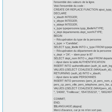
l'ensemble des valeurs de la ligne.
Voici l'ensemble du code :
CREATE OR REPLACE FUNCTION ajout_typp_d
DECLARE
v_idauth INTEGER;
v_idtype INTEGER;
v_iddept INTEGER;
v_type typepersonne.typp_libelle%TYPE;
v_dept departements.dept_nom%TYPE;
BEGIN
-- Récupération du type de la personne
v_type := 'Candidat';
SELECT typp_libelle INTO v_type FROM typeper
-- Récupération du département de la personne
v_dept := '24'; -- idem pour le 87
SELECT dept_nom INTO v_dept FROM departe
-- Ajout dans la table AUTHENTIFICATION
INSERT INTO authentification (auth_id, auth_log
VALUES ((SELECT COALESCE (MAX(auth_id),0)
RETURNING (auth_id) INTO v_idauth;
-- Ajout dans la table PERSONNES
INSERT INTO personnes (pers_id, pers_nom, p
pers_cp, pers_ville, pers_telephone, pers_fax,
VALUES ((SELECT COALESCE (MAX(pers_id),0) + 
'', '24000', 'Treillissac', '0547253210', '', '065
COMMIT;
END;
$$LANGUAGE plpgsql;
Merci d'avance, car je ne m'en sort pas.