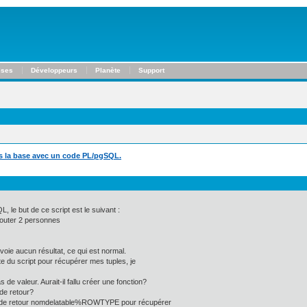
ises
Développeurs
Planète
Support
ns la base avec un code PL/pgSQL.
, le but de ce script est le suivant :
jouter 2 personnes
oie aucun résultat, ce qui est normal.
te du script pour récupérer mes tuples, je
 de valeur. Aurait-il fallu créer une fonction?
 de retour?
e de retour nomdelatable%ROWTYPE pour récupérer