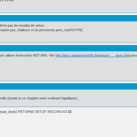
 21:43:49)
iche pas de résultat de retour.
cepete pas, d'ailleurs ni un personnes.pers_nom%TYPE.
ois utiliser l'instruction RETURN. Voir
http://docs.postgresql.fr/8.3/plpgsql-c … tures.html
pour
die (j'avais lu ce chapitre sans vraiment l'appliquer),
typp_dept() RETURNS SETOF RECORD AS $$