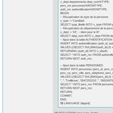
v_dept departements.dept_nom%TYPE;
pers_rec personnes%ROWTYPE;
auth_rec authentification%ROWTYPE;
BEGIN
-- Récupération du type de la personne
v_type := 'Candidat';
SELECT typp_libelle INTO v_type FROM ty
-- Récupération du département de la per
v_dept := '24'; -- idem pour le 87
SELECT dept_nom INTO v_dept FROM de
-- Ajout dans la table AUTHENTIFICATION
INSERT INTO authentification (auth_id, aut
VALUES ((SELECT NVL(MAX(auth_id),0) +
RETURNING (auth_id) INTO v_idauth;
SELECT * INTO auth_rec FROM authentific
RETURN NEXT auth_rec;
-- Ajout dans la table PERSONNES
INSERT INTO personnes (pers_id, pers_n
pers_cp, pers_ville, pers_telephone, pers_
VALUES ((SELECT NVL(MAX(pers_id),0) + 1 
'', '', 'Treillissac', '0547253210', '', '0652
SELECT * INTO pers_rec FROM personne
RETURN NEXT pers_rec;
RETURN;
COMMIT;
END;
$$ LANGUAGE 'plpgsql';