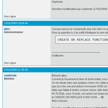
Sophonie.
Dernière modification par sophonie (17/01/2009
Hors ligne
17/01/2009 19:04:44
gleu
J'avoue que je ne comprends pas très bien ce qu
Administrateur
Pour la question b, il te suffit d'indiquer le nom
CREATE OR REPLACE FUNCTION
Guillaume.
Hors ligne
17/01/2009 21:35:30
sophonie
Bonsoir gleu,
Membre
Comme je l'ai annoncé dans le ticket initial, ce
Je me disais bien que quelque chose ne collait pa
que j'ai crée une procédure renvoyant VOID (ie r
Mais que fallait-il mettre comme retour, telle étai
En PL/SQL sous Oracle, cet action est beaucoup
le CREATE OR REPLACE FUNCTION ... $$
Merci encore.