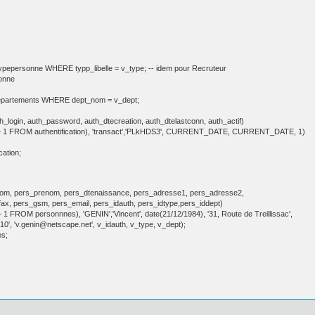
pepersonne WHERE typp_libelle = v_type; -- idem pour Recruteur
sonne
partements WHERE dept_nom = v_dept;
h_login, auth_password, auth_dtecreation, auth_dtelastconn, auth_actif)
 1 FROM authentification), 'transact','PLkHDS3', CURRENT_DATE, CURRENT_DATE, 1)
ation;
om, pers_prenom, pers_dtenaissance, pers_adresse1, pers_adresse2,
fax, pers_gsm, pers_email, pers_idauth, pers_idtype,pers_iddept)
FROM personnnes), 'GENIN','Vincent', date(21/12/1984), '31, Route de Treillissac',
497510', 'v.genin@netscape.net', v_idauth, v_type, v_dept);
s;