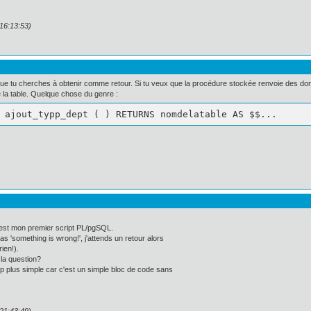
 16:13:53)
e tu cherches à obtenir comme retour. Si tu veux que la procédure stockée renvoie des donné
 de la table. Quelque chose du genre :
 ajout_typp_dept ( ) RETURNS nomdelatable AS $$...
ci est mon premier script PL/pgSQL.
s 'something is wrong!', j'attends un retour alors
ien!).
t la question?
 plus simple car c'est un simple bloc de code sans