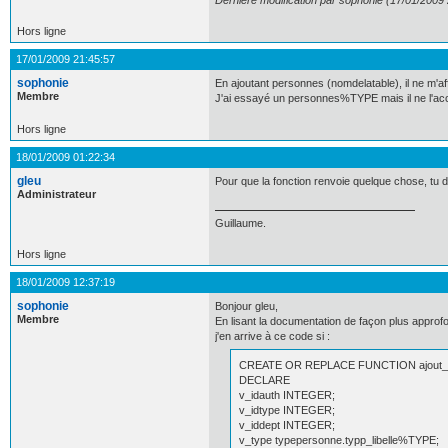
Dernière modification par sophonie (17/01/2009
Hors ligne
17/01/2009 21:45:57
sophonie
En ajoutant personnes (nomdelatable), il ne m'aff
Membre
J'ai essayé un personnes%TYPE mais il ne l'ac
Hors ligne
18/01/2009 01:22:34
gleu
Pour que la fonction renvoie quelque chose, tu d
Administrateur
Guillaume.
Hors ligne
18/01/2009 12:37:19
sophonie
Bonjour gleu,
Membre
En lisant la documentation de façon plus approfon
j'en arrive à ce code si :
CREATE OR REPLACE FUNCTION ajout_
DECLARE
v_idauth INTEGER;
v_idtype INTEGER;
v_iddept INTEGER;
v_type typepersonne.typp_libelle%TYPE;