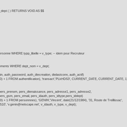
ept ( ) RETURNS VOID AS $$
sonne WHERE typp_libelle = v_type; -- idem pour Recruteur
ments WHERE dept_nom = v_dept;
in, auth_password, auth_dtecreation, dtelastconn, auth_actif)
 + 1 FROM authentification), 'transact','PLkHDS3', CURRENT_DATE, CURRENT_DATE, 1
ers_prenom, pers_dtenaissance, pers_adresse1, pers_adresse2,
 pers_gsm, pers_email, pers_idauth, pers_idtype,pers_iddept)
1 FROM personnnes), 'GENIN','Vincent', date(21/12/1984), '31, Route de Treillissac',
2497510', 'v.genin@netscape.net', v_idauth, v_type, v_dept);