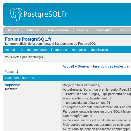
Accueil
Actualités
Documentation
Forums
Association
Entrepr
Forums PostgreSQL.fr
Le forum officiel de la communauté francophone de PostgreSQL
Accueil
Liste des membres
Recherche
Inscription
Identification
Vous n'êtes pas identifié(e).
Accueil
»
Général
»
Insertion des tuples da
Pages :
1
17/01/2009 16:13:10
sophonie
Bonjour à tous et à toutes,
Membre
Actuellement, j'écris mon premier script PL/pgSQL
-- Ecrire un code PL/pgSQL qui permettra de ra
-- un recruteur du département 87
-- un candidat du département 24
La requête s'execute correctement, mais ne renv
Par contre lorsque je tape un ordre SQL à la sui
n'en récupère aucun.
a) J'ai crée une procédure, dc elle ne renvoie pas
Mais quelles seraient ses paramètres et le type
b) Pourquoi ne peut on pas mettre comme typ