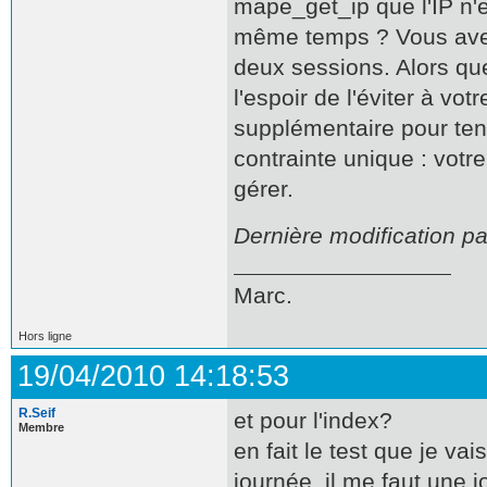
mape_get_ip que l'IP n'e
même temps ? Vous avez
deux sessions. Alors qu
l'espoir de l'éviter à vot
supplémentaire pour tente
contrainte unique : votr
gérer.
Dernière modification p
Marc.
Hors ligne
19/04/2010 14:18:53
R.Seif
et pour l'index?
Membre
en fait le test que je v
journée, il me faut une j