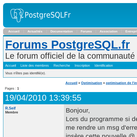
Accueil
Actualités
Documentation
Forums
Association
Entrepr
Forums PostgreSQL.fr
Le forum officiel de la communaut
Accueil
Liste des membres
Recherche
Inscription
Identification
Vous n'êtes pas identifié(e).
Accueil
»
Optimisation
»
optimisation de l'in
Pages :
1
19/04/2010 13:39:55
R.Seif
Bonjour,
Membre
Lors du programme si de
me rendre un msg d'erreu
insère cette nouvelle @.