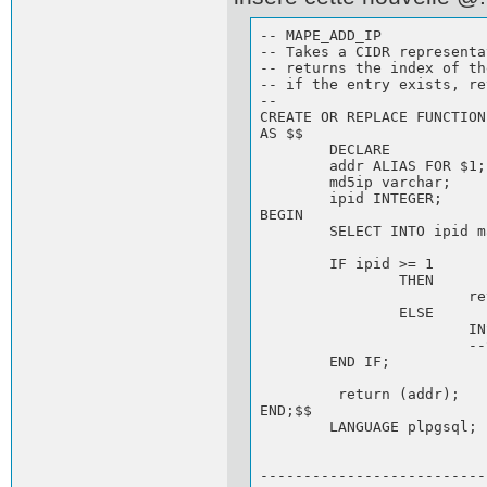
-- MAPE_ADD_IP

-- Takes a CIDR representa
-- returns the index of th
-- if the entry exists, re
--

CREATE OR REPLACE FUNCTION
AS $$

	DECLARE

        addr ALIAS FOR $1;

	md5ip varchar;

        ipid INTEGER;

BEGIN

	SELECT INTO ipid mape_get_ip(addr);

	IF ipid >= 1

		THEN

			return (addr);

		ELSE

			INSERT INTO ips(ip,md5) VALUES (addr,'-');

			--SELECT INTO ipid currval('ips_id_seq');

	END IF;

       	 return (addr);

END;$$

	LANGUAGE plpgsql;

--------------------------