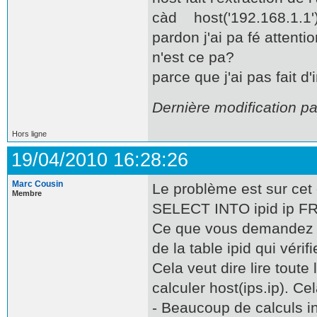
càd host('192.168.1.1')
pardon j'ai pa fé attent
n'est ce pa?
parce que j'ai pas fait 
Dernière modification pa
Hors ligne
19/04/2010 16:28:26
Marc Cousin
Le problème est sur cet 
Membre
SELECT INTO ipid ip FR
Ce que vous demandez au
de la table ipid qui vérif
Cela veut dire lire toute
calculer host(ips.ip). C
- Beaucoup de calculs in