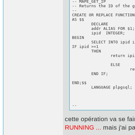
-- MAPE_GET_IP

-- Returns the ID of the g
--

CREATE OR REPLACE FUNCTION
AS $$

	DECLARE

	addr ALIAS FOR $1;

	ipid  INTEGER;

BEGIN

	SELECT INTO ipid ip FROM ips WHERE host(ips.ip) = host(addr);

IF ipid >=1

	THEN

		return ipid;

		ELSE

			return 0;

	END IF;

END;$$

	LANGUAGE plpgsql;

--
cette opération va se fai
RUNNING ...
mais j'ai p