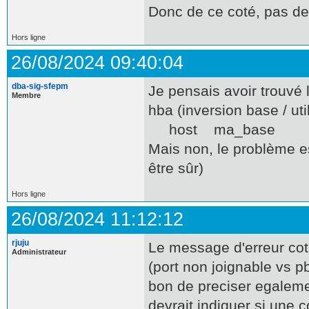
Donc de ce coté, pas de
Hors ligne
26/08/2024 09:40:04
dba-sig-sfepm
Je pensais avoir trouvé 
Membre
hba (inversion base / utili
host ma_base a
Mais non, le problème e
être sûr)
Hors ligne
26/08/2024 11:12:12
rjuju
Le message d'erreur cote
Administrateur
(port non joignable vs pb 
bon de preciser egaleme
devrait indiquer si une 