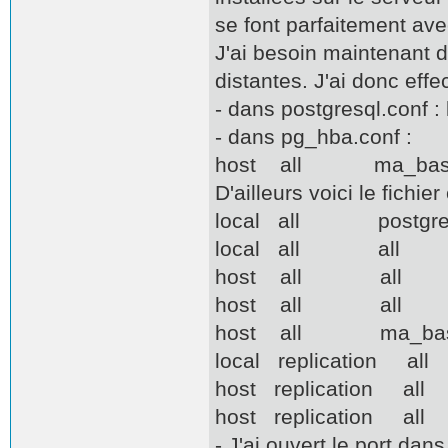
se font parfaitement ave
J'ai besoin maintenant 
distantes. J'ai donc effe
- dans postgresql.conf : 
- dans pg_hba.conf :
host all ma_bas
D'ailleurs voici le fichier
local all p
local al
host all all 12
host all all 
host all ma_bas
local replic
host replication a
host replication
- J'ai ouvert le port dan