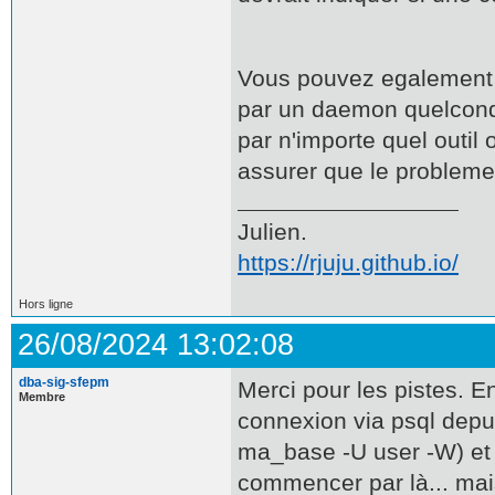
Vous pouvez egalement 
par un daemon quelconqu
par n'importe quel outil
assurer que le probleme 
Julien.
https://rjuju.github.io/
Hors ligne
26/08/2024 13:02:08
dba-sig-sfepm
Merci pour les pistes. En
Membre
connexion via psql depui
ma_base -U user -W) et la
commencer par là... mais 