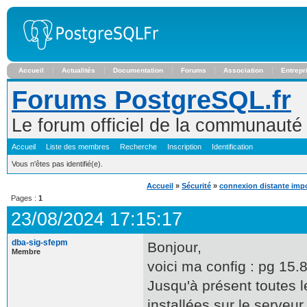
Accueil
Actualités
Documentation
Forums
Association
Entrepr
Forums PostgreSQL.fr
Le forum officiel de la communaut
Accueil
Liste des membres
Recherche
Inscription
Identification
Vous n'êtes pas identifié(e).
Accueil
»
Sécurité
»
connexion distante imp
Pages :
1
23/08/2024 17:15:17
dba-sig-sfepm
Bonjour,
Membre
voici ma config : pg 15.
Jusqu'à présent toutes l
installées sur le serve