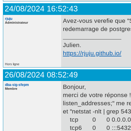
24/08/2024 16:52:43
rjuju
Avez-vous verefie que "
Administrateur
redemarrage de postgre
Julien.
https://rjuju.github.io/
Hors ligne
26/08/2024 08:52:49
dba-sig-sfepm
Bonjour,
Membre
merci de votre réponse
listen_addresses;" me r
et "netstat -nlt | grep 5
tcp 0 0 0.0.0
tcp6 0 0 ::