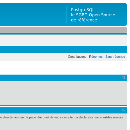
Contributions :
Récentes
|
Sans réponse
#1
#2
té directement sur la page d'accueil de votre compte. La déclaration sera validée ensuite