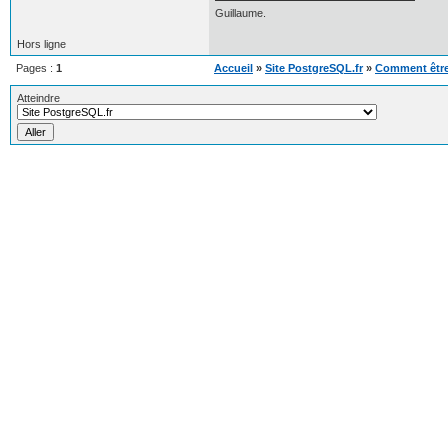
Guillaume.
Hors ligne
Pages :
1
Accueil
»
Site PostgreSQL.fr
»
Comment être 
Atteindre