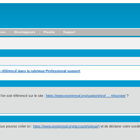
ises
Développeurs
Planète
Support
référencé dans la rubrique Professional support
l’on soit référencé sur le site :
https://www.postgresql.org/support/prof … rt/europe/
?
vous pouvez créer ici :
https://www.postgresql.org/account/signup/)
et de déclarer votre socié