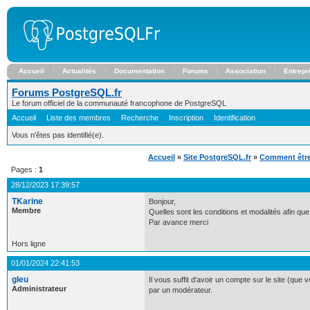
Accueil
Actualités
Documentation
Forums
Association
Entrepr
Forums PostgreSQL.fr
Le forum officiel de la communauté francophone de PostgreSQL
Accueil
Liste des membres
Recherche
Inscription
Identification
Vous n'êtes pas identifié(e).
Accueil
»
Site PostgreSQL.fr
»
Comment être 
Pages :
1
28/12/2023 17:39:57
TKarine
Bonjour,
Membre
Quelles sont les conditions et modalités afin que 
Par avance merci
Hors ligne
01/01/2024 22:41:53
gleu
Il vous suffit d'avoir un compte sur le site (que 
Administrateur
par un modérateur.