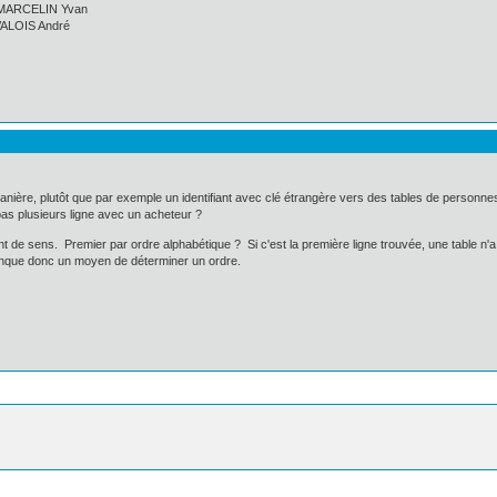
ELIN Yvan
IS André
ière, plutôt que par exemple un identifiant avec clé étrangère vers des tables de personne
as plusieurs ligne avec un acheteur ?
ent de sens. Premier par ordre alphabétique ? Si c'est la première ligne trouvée, une table
 manque donc un moyen de déterminer un ordre.