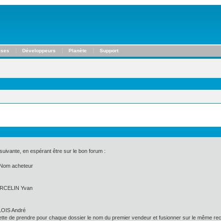
ises
Développeurs
Planète
Support
suivante, en espérant être sur le bon forum :
 acheteur
 Yvan
ndré
te de prendre pour chaque dossier le nom du premier vendeur et fusionner sur le même record