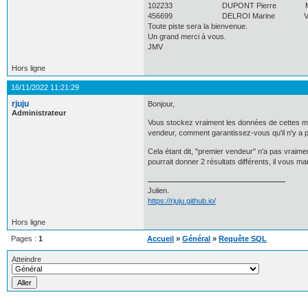
102233 DUPONT Pierre MARC
456699 DELROI Marine VALO
Toute piste sera la bienvenue.
Un grand merci à vous.
JMV
Hors ligne
16/11/2022 11:21:29
rjuju
Bonjour,
Administrateur
Vous stockez vraiment les données de cettes man
vendeur, comment garantissez-vous qu'il n'y a p
Cela étant dit, "premier vendeur" n'a pas vraim
pourrait donner 2 résultats différents, il vous
Julien.
https://rjuju.github.io/
Hors ligne
Pages :
1
Accueil
»
Général
»
Requête SQL
Atteindre