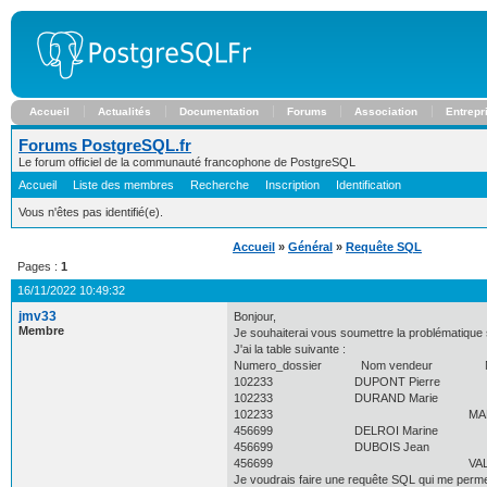
Accueil
Actualités
Documentation
Forums
Association
Entrepr
Forums PostgreSQL.fr
Le forum officiel de la communauté francophone de PostgreSQL
Accueil
Liste des membres
Recherche
Inscription
Identification
Vous n'êtes pas identifié(e).
Accueil
»
Général
»
Requête SQL
Pages :
1
16/11/2022 10:49:32
jmv33
Bonjour,
Membre
Je souhaiterai vous soumettre la problématique 
J'ai la table suivante :
Numero_dossier Nom vendeur Nom
102233 DUPONT Pierre
102233 DURAND Marie
102233 MARCELIN
456699 DELROI Marine
456699 DUBOIS Jean
456699 VALOIS A
Je voudrais faire une requête SQL qui me permet