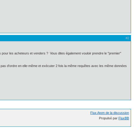
#2
s pour les acheteurs et venders ? Vous dites également vouloir prendre le "premier"
 n'a pas d'ordre en elle-même et exécuter 2 fois la même requêtes avec les même données
Flux Atom de la discussion
Propulsé par
FluxBB