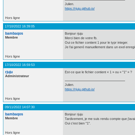
Julien.
https://rjuju.github.io/
Hors ligne
17/10/2022 16:39:05
bambaqos
Bonjour rjuju
Membre
Merci bien de votre fb.
Oui ce fichier contient 1 pour le typr integer.
Je l'ai generé manuellement dans un exel enregi
Hors ligne
17/10/2022 16:59:53
rjuju
Est-ce que le fichier contient « 1 » ou « "1" » ?
Administrateur
Julien.
https://rjuju.github.io/
Hors ligne
09/11/2022 14:07:30
bambaqos
Bonjour rjuju
Membre
Tardivement, je me suis rendu compte que j'avai
Oui c'est bien "1".
Hors ligne