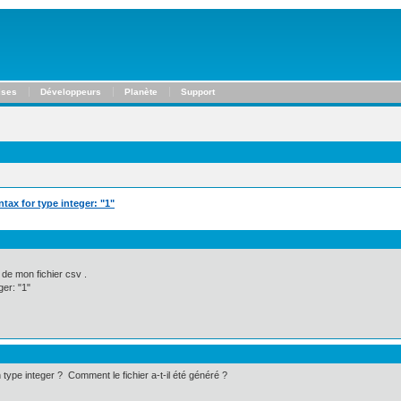
ises
Développeurs
Planète
Support
tax for type integer: "1"
 de mon fichier csv .
ger: "1"
n type integer ? Comment le fichier a-t-il été généré ?