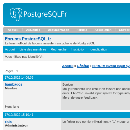
Accueil
Actualités
Documentation
Forums
Association
Entrepr
Forums PostgreSQL.fr
Le forum officiel de la communauté francophone de PostgreSQL
Accueil
Liste des membres
Recherche
Inscription
Identification
Vous n'êtes pas identifié(e).
Accueil
»
Général
»
ERROR: invalid input syn
Pages :
1
17/10/2022 14:06:36
bambaqos
Bonjour
Membre
Moi je rencontre une erreur en faisant une copie
error: ERROR: invalid input syntax for type inte
Merci de votre feed back.
Hors ligne
17/10/2022 15:10:41
rjuju
Le fichier csv contient-il vraiment « "1" » pour u
Administrateur