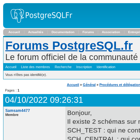
Accueil
Actualités
Documentation
Forums
Association
Entrepr
Forums PostgreSQL.fr
Le forum officiel de la communaut
Accueil
Liste des membres
Recherche
Inscription
Identification
Vous n'êtes pas identifié(e).
Accueil
»
Général
»
Procédures et délégation
Pages :
1
04/10/2022 09:26:31
Samsam4477
Bonjour,
Membre
Il existe 2 schémas sur
SCH_TEST : qui ne conti
SCH_CENTRAL : qui cont