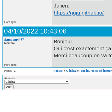
Julien.
https://rjuju.github.io/
Hors ligne
04/10/2022 10:43:06
Samsam4477
Bonjour,
Membre
Oui c'est exactement ça
Merci beaucoup on va t
Hors ligne
Pages :
1
Accueil
»
Général
»
Procédures et délégation
Atteindre