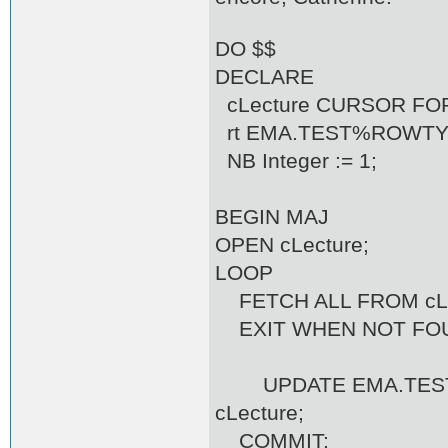
DO $$
DECLARE
cLecture CURSOR FOR
rt EMA.TEST%ROWTY
NB Integer := 1;
BEGIN MAJ
OPEN cLecture;
LOOP
FETCH ALL FROM cLe
EXIT WHEN NOT FO
UPDATE EMA.TEST S
cLecture;
COMMIT;