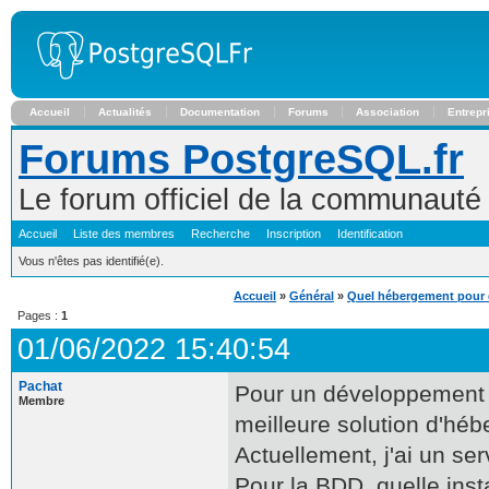
Accueil
Actualités
Documentation
Forums
Association
Entrepr
Forums PostgreSQL.fr
Le forum officiel de la communaut
Accueil
Liste des membres
Recherche
Inscription
Identification
Vous n'êtes pas identifié(e).
Accueil
»
Général
»
Quel hébergement pour 
Pages :
1
01/06/2022 15:40:54
Pachat
Pour un développement fa
Membre
meilleure solution d'hé
Actuellement, j'ai un s
Pour la BDD, quelle inst