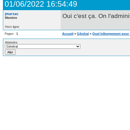
01/06/2022 16:54:49
jmarsac
Oui c'est ça. On l'admin
Membre
Hors ligne
Pages :
1
Accueil
»
Général
»
Quel hébergement pour 
Atteindre