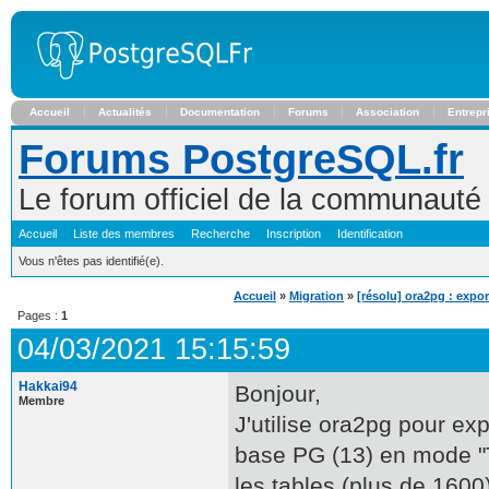
Accueil
Actualités
Documentation
Forums
Association
Entrepr
Forums PostgreSQL.fr
Le forum officiel de la communaut
Accueil
Liste des membres
Recherche
Inscription
Identification
Vous n'êtes pas identifié(e).
Accueil
»
Migration
»
[résolu] ora2pg : expo
Pages :
1
04/03/2021 15:15:59
Hakkai94
Bonjour,
Membre
J'utilise ora2pg pour e
base PG (13) en mode "
les tables (plus de 1600