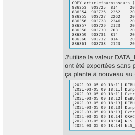
COPY articlefournisseurs (
886353	903725	814	2000100203811	2000100203811	6	1	635.59	0	2	2	\N	0	903725	2	\N	\N	\N	\N

886354	903726	2262	2000100203835	2000100203835	6	1	42.52	0	2	2	on	1	\N	2	\N	\N	\N	\N

886355	903727	2262	2000100203842	2000100203842	6	1	6.8	0	2	2	on	1	\N	2	\N	\N	\N	\N

886356	903728	2246	2000100203866	2000100203866	6	1	440.58	0	2	2	on	1	\N	2	\N	\N	\N	\N

886357	903729	2123	2000100203873	2000100203873	6	1	9.4	0	2	2	on	1	\N	2	\N	\N	\N	\N

886358	903730	703	2000100203941	2000100203941	6	1	394.73	0	2	2	on	1	\N	2	("(fr,2000100203941)")	\N	\N	\N

886359	903731	814	2000100203958	2000100203958	6	1	390.29	0	2	2	on	1	\N	2	\N	\N	\N	\N

886360	903732	814	2000100204030	2000100204030	6	1	412.72	0	2	2	\N	1	903732	2	\N	\N	\N	\N

J'utilise la valeur DATA
ont été exportées sans p
ça plante à nouveau au 
[2021-03-05 09:18:11] DEBU
[2021-03-05 09:18:11] Dump
[2021-03-05 09:18:11] Extr
[2021-03-05 09:18:12] DEBU
[2021-03-05 09:18:13] DEBU
[2021-03-05 09:18:13] Dump
[2021-03-05 09:18:13] Extr
[2021-03-05 09:18:14] ORAC
[2021-03-05 09:18:14] NLS_
[2021-03-05 09:18:14] NLS_