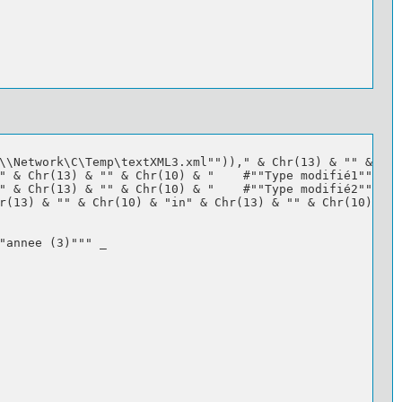
\\Network\C\Temp\textXML3.xml""))," & Chr(13) & "" & Chr
" & Chr(13) & "" & Chr(10) & "    #""Type modifié1"" = T
" & Chr(13) & "" & Chr(10) & "    #""Type modifié2"" = T
r(13) & "" & Chr(10) & "in" & Chr(13) & "" & Chr(10) & "
"annee (3)""" _
