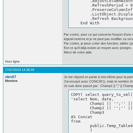
        .AdjustColumnWidth
        .RefreshPeriod = 0

        .PreserveColumnInf
        .ListObject.Displa
        .Refresh Backgroun
    End With
Par contre, pour ce qui concerne l'export d'une
logiciel externe et je ne peut pas modifier sa str
Par contre, je peux créer des function, tables (
Est-ce qu'il déjà existe un moyen avec postgre, ç
Merci de votre aide.
Hors ligne
17/07/2019 14:38:49
oles67
Je me répond en partie à moi même pour la parti
Membre
J'ai essayé avec CONCAT(), mais le nombre d'arg
Je suis donc passé par : Champ1 || '';'' || Champ2
COPY( select query_to_xml(

'select Nom, date, 

	Champ1 || '';'' ||

	Champ2 || '';'' ||

	Champ3

AS Concat

from 

	public.Temp_Table4', false , false, '')

        ) 
