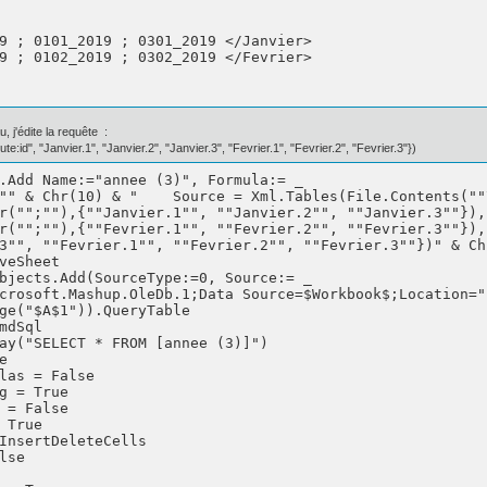
9 ; 0101_2019 ; 0301_2019 </Janvier>

9 ; 0102_2019 ; 0302_2019 </Fevrier>

, j'édite la requête :
id", "Janvier.1", "Janvier.2", "Janvier.3", "Fevrier.1", "Fevrier.2", "Fevrier.3"})
.Add Name:="annee (3)", Formula:= _

"" & Chr(10) & "    Source = Xml.Tables(File.Contents(""
r("";""),{""Janvier.1"", ""Janvier.2"", ""Janvier.3""}),
r("";""),{""Fevrier.1"", ""Fevrier.2"", ""Fevrier.3""}),
3"", ""Fevrier.1"", ""Fevrier.2"", ""Fevrier.3""})" & Ch
veSheet

bjects.Add(SourceType:=0, Source:= _

crosoft.Mashup.OleDb.1;Data Source=$Workbook$;Location="
ge("$A$1")).QueryTable

mdSql

ay("SELECT * FROM [annee (3)]")



las = False

g = True

 = False

 True

InsertDeleteCells

se
