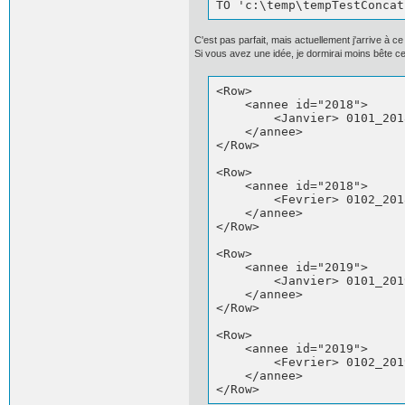
TO 'c:\temp\tempTestConcat
C'est pas parfait, mais actuellement j'arrive à c
Si vous avez une idée, je dormirai moins bête ce
<Row>

    <annee id="2018">

        <Janvier> 0101_201
    </annee>

</Row>

<Row>

    <annee id="2018">

        <Fevrier> 0102_201
    </annee>

</Row>

<Row>

    <annee id="2019">

        <Janvier> 0101_201
    </annee>

</Row>

<Row>

    <annee id="2019">

        <Fevrier> 0102_201
    </annee>

</Row>