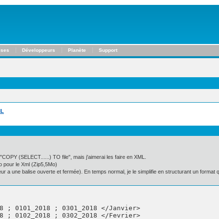
ises
Développeurs
Planète
Support
ML
"COPY (SELECT......) TO file", mais j'aimerai les faire en XML.
o pour le Xml (Zip5,5Mo)
r a une balise ouverte et fermée). En temps normal, je le simplifie en structurant un format
8 ; 0101_2018 ; 0301_2018 </Janvier>

8 ; 0102_2018 ; 0302_2018 </Fevrier>
