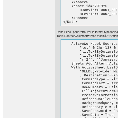
    </annee>

    <annee id="2019">

        <Janvier> 0001_201
        <Fevrier> 0002_201
    </annee>

</Data>
Dans Excel, pour retrouver le format type tableau
Table.ReorderColumns(#"Type modifié2",{"Attribute:
    ActiveWorkbook.Queries
        "let" & Chr(13) & 
        "litTextByDelimite
        "litTextByDelimite
        "r.2"", ""Janvier.
    Sheets.Add After:=Acti
    With ActiveSheet.ListO
        "OLEDB;Provider=Mi
        , Destination:=Ran
        .CommandType = xlC
        .CommandText = Arr
        .RowNumbers = False
        .FillAdjacentFormu
        .PreserveFormattin
        .RefreshOnFileOpen
        .BackgroundQuery =
        .RefreshStyle = xl
        .SavePassword = Fal
        .SaveData = True
