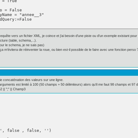
 = True

o = False

yName = "annee__3"

dQuery:=False

 requête vers un fichier XML, je coince et j'ai besoin d'une piste ou d'un exemple existant 
ucture (table, schema,...).
pour le schema, je ne sais pas)
a m'évitera de réinventer la roue, ou bien est-il possible de le faire avec une fonction perso 
e concaténation des valeurs sur une ligne.
uments est limité à 100 (50 champs + 50 délimiteurs) alors qu'il me faut 98 champs et 97 dé
 || '';'' || Champ3