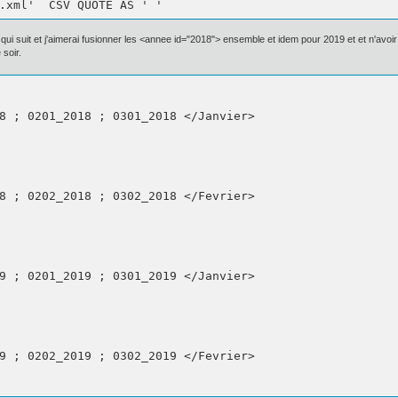
.xml'  CSV QUOTE AS ' '
e qui suit et j'aimerai fusionner les <annee id="2018"> ensemble et idem pour 2019 et et n'avo
 soir.
8 ; 0201_2018 ; 0301_2018 </Janvier>

8 ; 0202_2018 ; 0302_2018 </Fevrier>

9 ; 0201_2019 ; 0301_2019 </Janvier>

9 ; 0202_2019 ; 0302_2019 </Fevrier>
