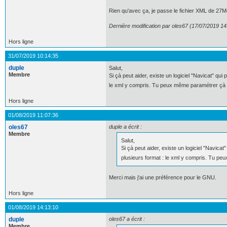
Rien qu'avec ça, je passe le fichier XML de 27
Dernière modification par oles67 (17/07/2019 14
Hors ligne
31/07/2019 10:14:35
duple
Salut,
Membre
Si çà peut aider, existe un logiciel "Navicat" 
le xml y compris. Tu peux même paramétrer çà p
Hors ligne
01/08/2019 11:07:36
oles67
duple a écrit :
Membre
Salut,
Si çà peut aider, existe un logiciel "Navi
plusieurs format : le xml y compris. Tu pe
Merci mais j'ai une préférence pour le GNU.
Hors ligne
01/08/2019 14:13:10
duple
oles67 a écrit :
Membre