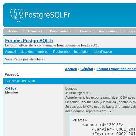
Accueil
Actualités
Documentation
Forums
Association
Entrepr
Forums PostgreSQL.fr
Le forum officiel de la communauté francophone de PostgreSQL
Accueil
Liste des membres
Recherche
Inscription
Identification
Vous n'êtes pas identifié(e).
Accueil
»
Général
»
Format Export fichier X
Pages :
1
17/07/2019 09:02:10
oles67
Bonjour,
Membre
J'utilise Pgsql 9.6
Actuellement, les exports sont fait en CSV avec 
Le fichier CSV fait 5Mo (Zip750Ko) , contre 27M
Je sais que le XML est très bavard (chaque valeu
avec comme séparateur ";". Ex :
<Data>

    <annee id="2018">

        <Janvier> 0001_201
        <Fevrier> 0002_201