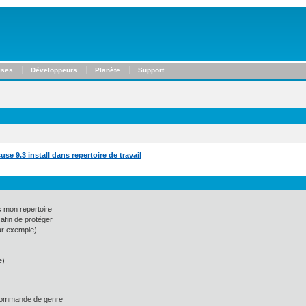
ises
Développeurs
Planète
Support
e 9.3 install dans repertoire de travail
s mon repertoire
 afin de protéger
ar exemple)
e)
 commande de genre