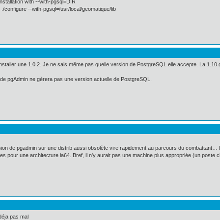
installation with --with-pgsql=DIR
configure --with-pgsql=/usr/local/geomatique/lib
nstaller une 1.0.2. Je ne sais même pas quelle version de PostgreSQL elle accepte. La 1.10 gère
ion de pgAdmin ne gèrera pas une version actuelle de PostgreSQL.
rsion de pgadmin sur une distrib aussi obsolète vire rapidement au parcours du combattant… 
es pour une architecture ia64. Bref, il n'y aurait pas une machine plus appropriée (un poste cl
 déja pas mal