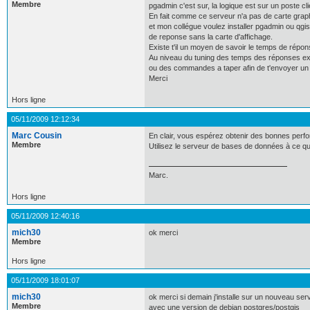
Membre
pgadmin c'est sur, la logique est sur un poste cli
En fait comme ce serveur n'a pas de carte grap
et mon collégue voulez installer pgadmin ou qgis
de reponse sans la carte d'affichage.
Existe t'il un moyen de savoir le temps de répon
Au niveau du tuning des temps des réponses exist
ou des commandes a taper afin de t'envoyer un 
Merci
Hors ligne
05/11/2009 12:12:34
Marc Cousin
En clair, vous espérez obtenir des bonnes perf
Membre
Utilisez le serveur de bases de données à ce qu'
Marc.
Hors ligne
05/11/2009 12:40:16
mich30
ok merci
Membre
Hors ligne
05/11/2009 18:01:07
mich30
ok merci si demain j'installe sur un nouveau se
Membre
avec une version de debian postgres/postgis