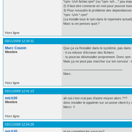
"rpm -Uvh fichier.rpm" (ou "rpm -ivh ..." peu import
2) Il faut etre connecte en root pour pouvoir inst
3) Pour resoudre le probleme des dependances l
"rpm -Uvh *.rpm"
(ca installe tous le rpm dans le repertoire actuel)
Marc tu en penses quoi ?
Hors ligne
03/11/2009 12:34:31
Marc Cousin
Que ça va l'installer dans le système, pas dans 
Membre
- il va refuser d'écraser des fichiers
- tu pourras désinstaller proprement. Donc rpm
Mais ça ne peut pas marcher sur ton serveur : t
Marc.
Hors ligne
03/11/2009 12:41:13
mich30
ah oui c'est vrai pas d'autre moyen alors ???
Membre
donc installer le pgadmin sur un poste client il y
Merci !!
Hors ligne
03/11/2009 12:54:28
mich30
et en compilant les sources?