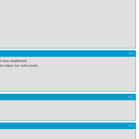
#11
e tout simplement.
ien mieux sur votre poste.
#12
#13