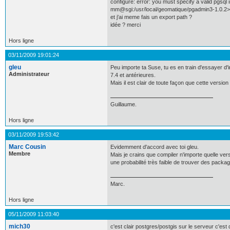
configure: error: you must specify a valid pgsql 
mm@sgi:/usr/local/geomatique/pgadmin3-1.0.2> ./
et j'ai meme fais un export path ?
idée ? merci
Hors ligne
03/11/2009 19:01:24
gleu
Peu importe ta Suse, tu es en train d'essayer d'i
Administrateur
7.4 et antérieures.
Mais il est clair de toute façon que cette vers
Guillaume.
Hors ligne
03/11/2009 19:53:42
Marc Cousin
Evidemment d'accord avec toi gleu.
Membre
Mais je crains que compiler n'importe quelle ve
une probabilité très faible de trouver des packag
Marc.
Hors ligne
05/11/2009 11:03:40
mich30
c'est clair postgres/postgis sur le serveur c'est