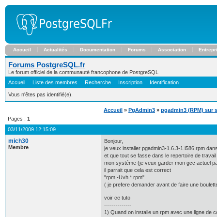
Accueil
Actualités
Documentation
Forums
Association
Entrepr
Forums PostgreSQL.fr
Le forum officiel de la communauté francophone de PostgreSQL
Accueil
Liste des membres
Recherche
Inscription
Identification
Vous n'êtes pas identifié(e).
Accueil
»
PgAdmin3
»
pgadmin3 (RPM) sur sus
Pages :
1
03/11/2009 12:15:09
mich30
Bonjour,
Membre
je veux installer pgadmin3-1.6.3-1.i586.rpm dan
et que tout se fasse dans le repertoire de travail
mon systéme (je veux garder mon gcc actuel p
il parrait que cela est correct
"rpm -Uvh *.rpm"
( je prefere demander avant de faire une boulett
voir ce tuto
--------------
1) Quand on installe un rpm avec une ligne de