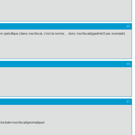
#5
ire spécifique (dans /usr/local, c'est la norme… donc /usr/local/pgadmin3 par exemple)
#6
#7
-include=/usr/local/geomatique/