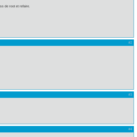
ss de root et refaire.
#2
#3
#4