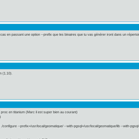
cas en passant une option --prefix que les binaires que tu vas générer iront dans un réperto
n (1.10).
 proc en titanium (Marc il est super bien au courant)
)
onfigure --prefix=/usr/local/geomatique/ --with-pgsql=/usr/local/geomatique/lib --with-pgsql