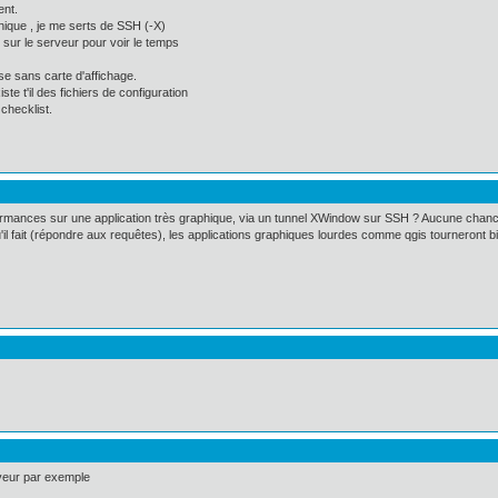
ent.
hique , je me serts de SSH (-X)
 sur le serveur pour voir le temps
se sans carte d'affichage.
e t'il des fichiers de configuration
checklist.
ormances sur une application très graphique, via un tunnel XWindow sur SSH ? Aucune chanc
il fait (répondre aux requêtes), les applications graphiques lourdes comme qgis tourneront b
rveur par exemple