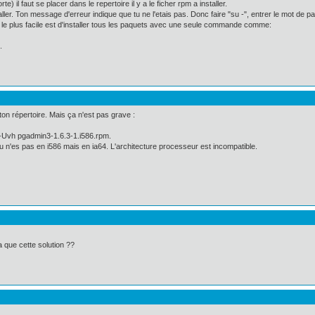
e) il faut se placer dans le repertoire il y a le ficher rpm a installer.
aller. Ton message d'erreur indique que tu ne l'etais pas. Donc faire "su -", entrer le mot de pa
e plus facile est d'installer tous les paquets avec une seule commande comme:
.
ton répertoire. Mais ça n'est pas grave :
 -Uvh pgadmin3-1.6.3-1.i586.rpm.
u n'es pas en i586 mais en ia64. L'architecture processeur est incompatible.
 a que cette solution ??