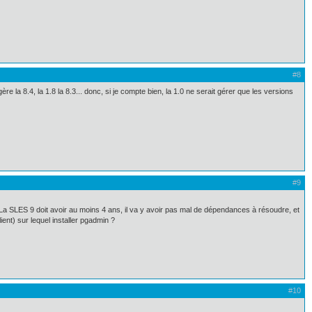
#8
 la 8.4, la 1.8 la 8.3... donc, si je compte bien, la 1.0 ne serait gérer que les versions
#9
La SLES 9 doit avoir au moins 4 ans, il va y avoir pas mal de dépendances à résoudre, et
ient) sur lequel installer pgadmin ?
#10