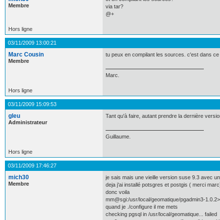
Membre
via tar?
@+
Hors ligne
03/11/2009 13:00:21
Marc Cousin
tu peux en compilant les sources. c'est dans ce 
Membre
Marc.
Hors ligne
03/11/2009 15:09:53
gleu
Tant qu'à faire, autant prendre la dernière versio
Administrateur
Guillaume.
Hors ligne
03/11/2009 17:46:27
mich30
je sais mais une vieille version suse 9.3 avec un
Membre
deja j'ai installé potsgres et postgis ( merci marc
donc voila
mm@sgi:/usr/local/geomatique/pgadmin3-1.0.2> ./c
quand je ./configure il me mets
checking pgsql in /usr/local/geomatique... failed