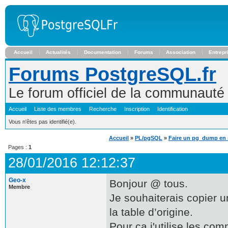
Accueil
Actualités
Documentation
Forums
Association
Entrepr
Forums PostgreSQL.fr
Le forum officiel de la communaut
Accueil
Liste des membres
Recherche
Inscription
Identification
Vous n'êtes pas identifié(e).
Accueil
»
PL/pgSQL
»
Faire un pg_dump en m
Pages :
1
28/01/2016 12:12:37
Geo-x
Bonjour @ tous.
Membre
Je souhaiterais copier 
la table d’origine.
Pour ça j'utilise les co