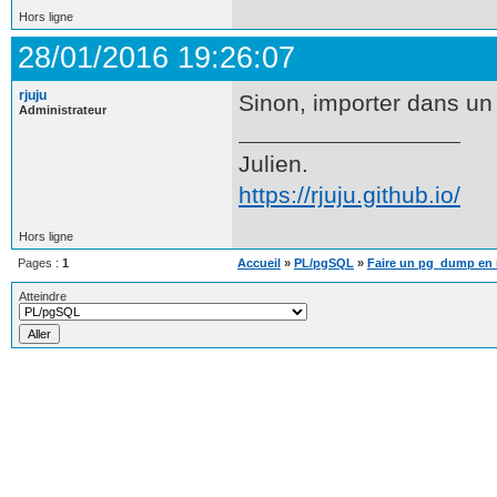
Hors ligne
28/01/2016 19:26:07
rjuju
Sinon, importer dans un
Administrateur
Julien.
https://rjuju.github.io/
Hors ligne
Pages :
1
Accueil
»
PL/pgSQL
»
Faire un pg_dump en m
Atteindre