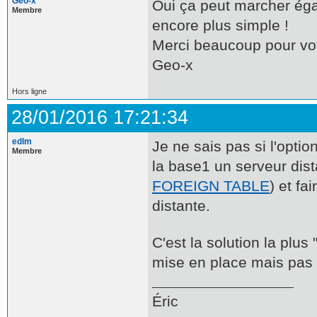
Geo-x
Oui ça peut marcher éga
Membre
encore plus simple !
Merci beaucoup pour vot
Geo-x
Hors ligne
28/01/2016 17:21:34
edlm
Je ne sais pas si l'opti
Membre
la base1 un serveur dist
FOREIGN TABLE
) et fa
distante.
C'est la solution la plus
mise en place mais pas 
Éric