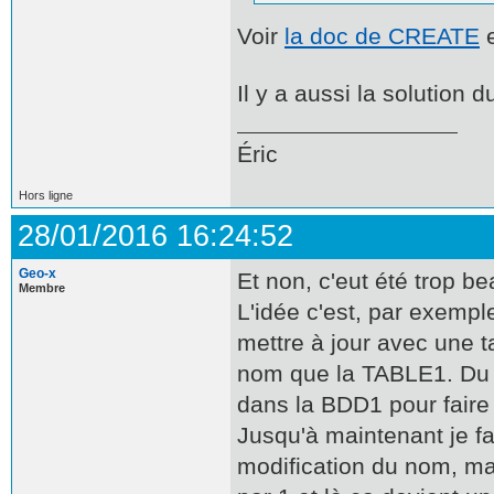
Voir
la doc de CREATE
e
Il y a aussi la solution 
Éric
Hors ligne
28/01/2016 16:24:52
Geo-x
Et non, c'eut été trop be
Membre
L'idée c'est, par exemp
mettre à jour avec une 
nom que la TABLE1. Du c
dans la BDD1 pour faire 
Jusqu'à maintenant je fa
modification du nom, mai