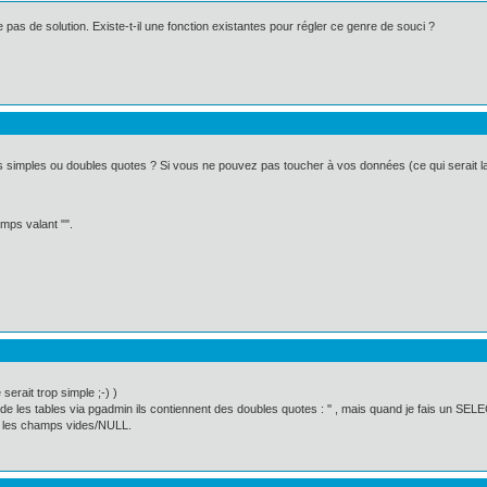
 pas de solution. Existe-t-il une fonction existantes pour régler ce genre de souci ?
 simples ou doubles quotes ? Si vous ne pouvez pas toucher à vos données (ce qui serait la m
mps valant "".
erait trop simple ;-) )
e les tables via pgadmin ils contiennent des doubles quotes : '' , mais quand je fais un SELEC
ous les champs vides/NULL.