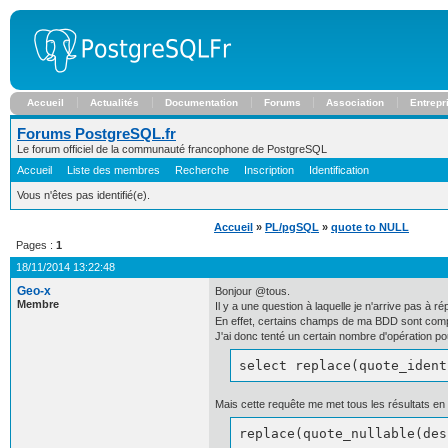
Accueil
Actualités
Documentation
Forums
Association
Entrepr
Forums PostgreSQL.fr
Le forum officiel de la communauté francophone de PostgreSQL
Accueil
Liste des membres
Recherche
Inscription
Identification
Vous n'êtes pas identifié(e).
Accueil
»
PL/pgSQL
»
quote to NULL
Pages :
1
18/11/2014 13:22:48
Geo-x
Bonjour @tous.
Membre
Il y a une question à laquelle je n'arrive pas 
En effet, certains champs de ma BDD sont compos
J'ai donc tenté un certain nombre d'opération p
select replace(quote_ident
Mais cette requête me met tous les résultats en
replace(quote_nullable(des