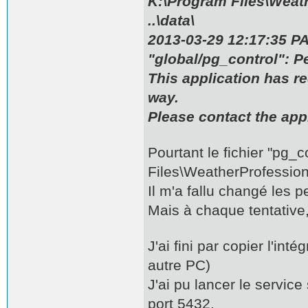
K:\Program Files\Weat
..\data\
2013-03-29 12:17:35 PA
"global/pg_control": P
This application has r
way.
Please contact the app
Pourtant le fichier "pg_
Files\WeatherProfession
Il m'a fallu changé les 
Mais à chaque tentative,
J'ai fini par copier l'int
autre PC)
J'ai pu lancer le service 
port 5432.