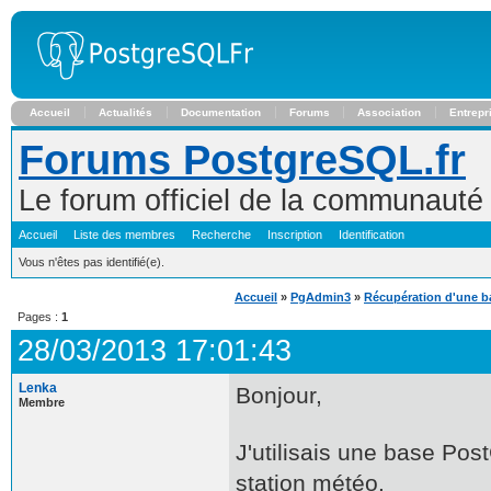
Accueil
Actualités
Documentation
Forums
Association
Entrepr
Forums PostgreSQL.fr
Le forum officiel de la communaut
Accueil
Liste des membres
Recherche
Inscription
Identification
Vous n'êtes pas identifié(e).
Accueil
»
PgAdmin3
»
Récupération d'une b
Pages :
1
28/03/2013 17:01:43
Lenka
Bonjour,
Membre
J'utilisais une base Po
station météo.