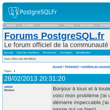
Accueil
Actualités
Documentation
Forums
Association
Entrepr
Forums PostgreSQL.fr
Le forum officiel de la communaut
Accueil
Liste des membres
Recherche
Inscription
Identification
Vous n'êtes pas identifié(e).
Accueil
»
PgAdmin3
»
problème de connexio
Pages :
1
28/02/2013 20:31:20
shishi
Bonjour à tous et à tout
Membre
voici mon problème j'ai u
démarre impeccable j'ai
passe qui va bien).