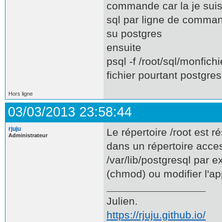
commande car la je suis
sql par ligne de comman
su postgres
ensuite
psql -f /root/sql/monfichi
fichier pourtant postgres
Hors ligne
03/03/2013 23:58:44
rjuju
Le répertoire /root est rés
Administrateur
dans un répertoire access
/var/lib/postgresql par e
(chmod) ou modifier l'a
Julien.
https://rjuju.github.io/