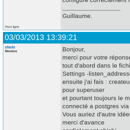
Guillaume.
Hors ligne
03/03/2013 13:39:21
shishi
Bonjour,
Membre
merci pour votre répons
tout d'abord dans le fich
Settings -listen_addresse
ensuite j'ai fais : creat
pour superuser
et pourtant toujours le
connecté a postgres vi
Vous auriez d'autre idé
merci d'avance