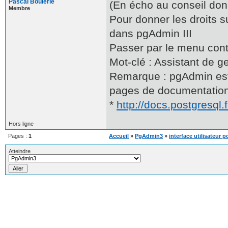
Pascal Boulerie
(En écho au conseil donn
Membre
Pour donner les droits su
dans pgAdmin III
Passer par le menu conte
Mot-clé : Assistant de ge
Remarque : pgAdmin est 
pages de documentation
*
http://docs.postgresql.
Hors ligne
Pages :
1
Accueil
»
PgAdmin3
»
interface utilisateur
Atteindre