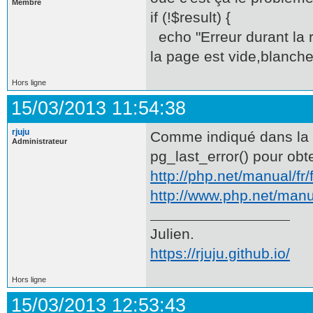
Membre
if (!$result) {
echo "Erreur durant la r
la page est vide,blanche
Hors ligne
15/03/2013 11:54:38
rjuju
Comme indiqué dans la do
Administrateur
pg_last_error() pour obten
http://php.net/manual/fr
http://www.php.net/manua
Julien.
https://rjuju.github.io/
Hors ligne
15/03/2013 12:53:43