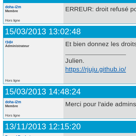
doha-i2m
ERREUR: droit refusé pou
Membre
Hors ligne
15/03/2013 13:02:48
rjuju
Et bien donnez les droits
Administrateur
Julien.
https://rjuju.github.io/
Hors ligne
15/03/2013 14:48:24
doha-i2m
Merci pour l'aide admins
Membre
Hors ligne
13/11/2013 12:15:20