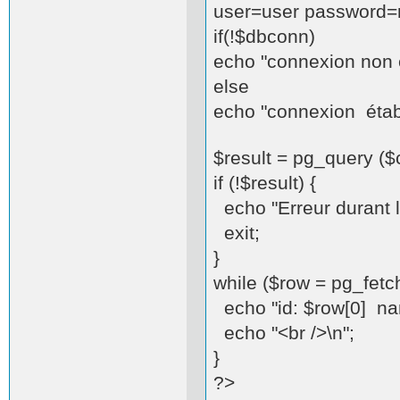
user=user password=r
if(!$dbconn)
echo "connexion non ét
else
echo "connexion établi
$result = pg_query 
if (!$result) {
echo "Erreur durant l
exit;
}
while ($row = pg_fetch
echo "id: $row[0] na
echo "<br />\n";
}
?>