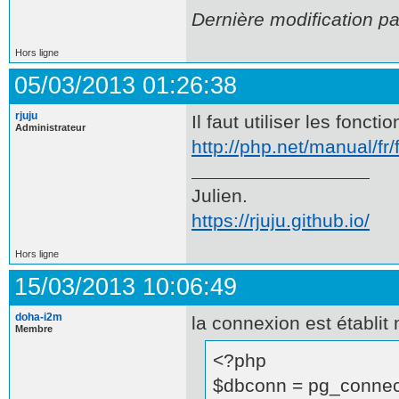
Dernière modification p
Hors ligne
05/03/2013 01:26:38
rjuju
Il faut utiliser les fonc
Administrateur
http://php.net/manual/fr
Julien.
https://rjuju.github.io/
Hors ligne
15/03/2013 10:06:49
doha-i2m
la connexion est établit 
Membre
<?php
$dbconn = pg_connec