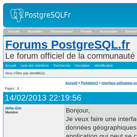
Accueil
Actualités
Documentation
Forums
Association
Entrepr
Forums PostgreSQL.fr
Le forum officiel de la communaut
Accueil
Liste des membres
Recherche
Inscription
Identification
Vous n'êtes pas identifié(e).
Accueil
»
PgAdmin3
»
interface utilisateur
Pages :
1
14/02/2013 22:19:56
doha-i2m
Bonjour,
Membre
Je veux faire une interfa
données géographiques p
application qui peut se