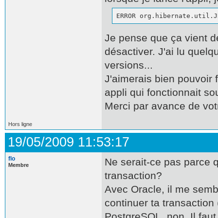
ERROR org.hibernate.util.J
Je pense que ça vient de
désactiver. J'ai lu quelq
versions...
J'aimerais bien pouvoir 
appli qui fonctionnait so
Merci par avance de vot
Hors ligne
19/05/2009 11:53:17
flo
Ne serait-ce pas parce 
Membre
transaction?
Avec Oracle, il me sembl
continuer ta transaction 
PostgreSQL, non. Il faut