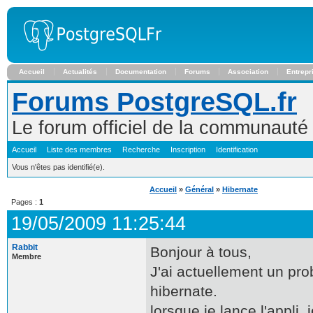
Accueil
Actualités
Documentation
Forums
Association
Entrepr
Forums PostgreSQL.fr
Le forum officiel de la communaut
Accueil
Liste des membres
Recherche
Inscription
Identification
Vous n'êtes pas identifié(e).
Accueil
»
Général
»
Hibernate
Pages :
1
19/05/2009 11:25:44
Rabbit
Bonjour à tous,
Membre
J'ai actuellement un pro
hibernate.
lorsque je lance l'appli, 