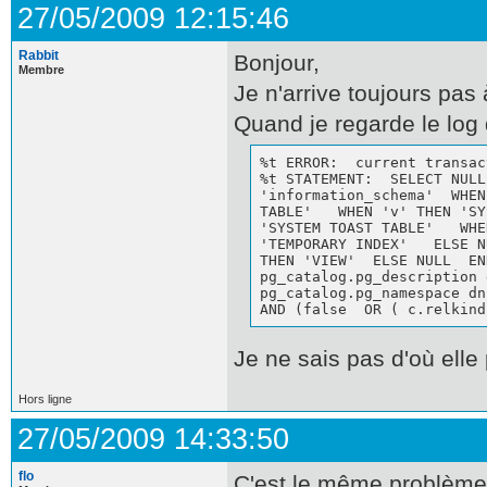
27/05/2009 12:15:46
Rabbit
Bonjour,
Membre
Je n'arrive toujours pa
Quand je regarde le log 
%t ERROR:  current transac
%t STATEMENT:  SELECT NULL
'information_schema'  WHEN
TABLE'   WHEN 'v' THEN 'SY
'SYSTEM TOAST TABLE'   WHE
'TEMPORARY INDEX'   ELSE N
THEN 'VIEW'  ELSE NULL  EN
pg_catalog.pg_description 
pg_catalog.pg_namespace dn
AND (false  OR ( c.relkind
Je ne sais pas d'où elle 
Hors ligne
27/05/2009 14:33:50
flo
C'est le même problème. 