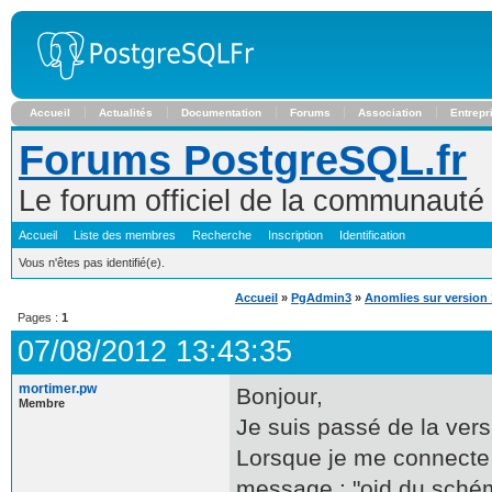
Accueil
Actualités
Documentation
Forums
Association
Entrepr
Forums PostgreSQL.fr
Le forum officiel de la communaut
Accueil
Liste des membres
Recherche
Inscription
Identification
Vous n'êtes pas identifié(e).
Accueil
»
PgAdmin3
»
Anomlies sur version 
Pages :
1
07/08/2012 13:43:35
mortimer.pw
Bonjour,
Membre
Je suis passé de la vers
Lorsque je me connecte à
message : "oid du schéma