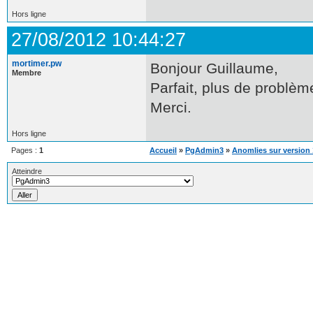
Hors ligne
27/08/2012 10:44:27
mortimer.pw
Bonjour Guillaume,
Membre
Parfait, plus de problèm
Merci.
Hors ligne
Pages :
1
Accueil
»
PgAdmin3
»
Anomlies sur version 
Atteindre