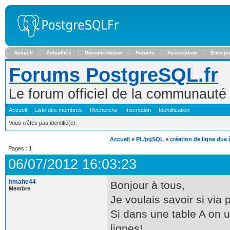
Accueil
Actualités
Documentation
Forums
Association
Entrepr
Forums PostgreSQL.fr
Le forum officiel de la communaut
Accueil
Liste des membres
Recherche
Inscription
Identification
Vous n'êtes pas identifié(e).
Accueil
»
PL/pgSQL
»
création de ligne due
Pages :
1
06/07/2012 16:03:23
hmahe44
Bonjour à tous,
Membre
Je voulais savoir si via 
Si dans une table A on 
lignes!