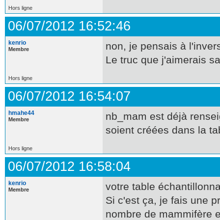
Hors ligne
06/07/2012 16:52:46
kenrio
non, je pensais à l'inve
Membre
Le truc que j'aimerais s
Hors ligne
06/07/2012 16:54:07
hmahe44
nb_mam est déjà renseign
Membre
soient créées dans la t
Hors ligne
06/07/2012 16:58:04
kenrio
votre table échantillonn
Membre
Si c'est ça, je fais une 
nombre de mammifère et 