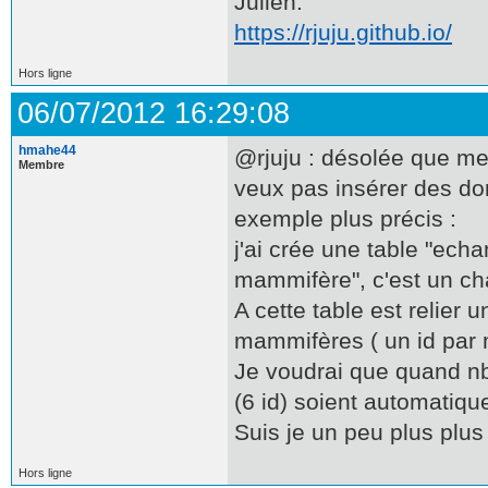
Julien.
https://rjuju.github.io/
Hors ligne
06/07/2012 16:29:08
hmahe44
@rjuju : désolée que mes
Membre
veux pas insérer des do
exemple plus précis :
j'ai crée une table "ech
mammifère", c'est un c
A cette table est relier
mammifères ( un id par 
Je voudrai que quand nb
(6 id) soient automatiq
Suis je un peu plus plus 
Hors ligne