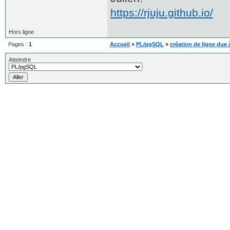
https://rjuju.github.io/
Hors ligne
Pages :
1
Accueil
»
PL/pgSQL
»
création de ligne due
Atteindre