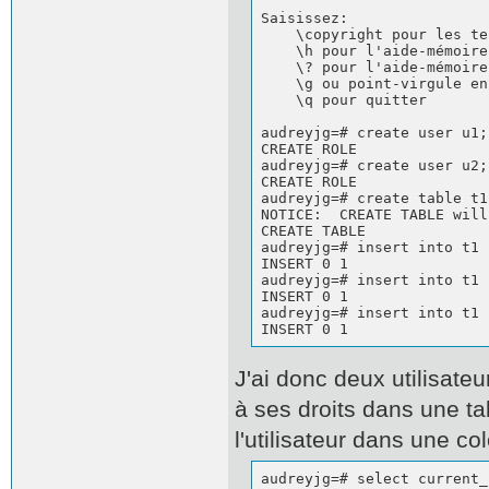
Saisissez:

    \copyright pour les te
    \h pour l'aide-mémoire
    \? pour l'aide-mémoire
    \g ou point-virgule en
    \q pour quitter

audreyjg=# create user u1;

CREATE ROLE

audreyjg=# create user u2;

CREATE ROLE

audreyjg=# create table t1
NOTICE:  CREATE TABLE will
CREATE TABLE

audreyjg=# insert into t1 
INSERT 0 1                
audreyjg=# insert into t1 
INSERT 0 1                
audreyjg=# insert into t1 
INSERT 0 1
J'ai donc deux utilisate
à ses droits dans une tab
l'utilisateur dans une co
audreyjg=# select current_