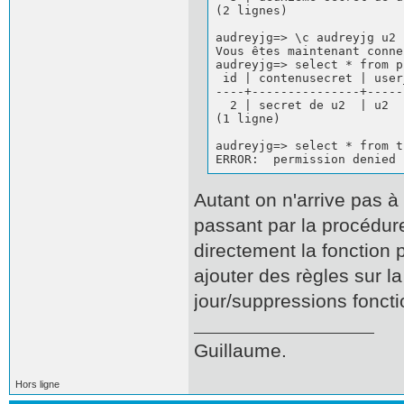
(2 lignes)

audreyjg=> \c audreyjg u2

Vous êtes maintenant conne
audreyjg=> select * from p
 id | contenusecret | user
----+---------------+-----
  2 | secret de u2  | u2

(1 ligne)

audreyjg=> select * from t1
ERROR:  permission denied 
Autant on n'arrive pas à
passant par la procédure
directement la fonction 
ajouter des règles sur l
jour/suppressions foncti
Guillaume.
Hors ligne