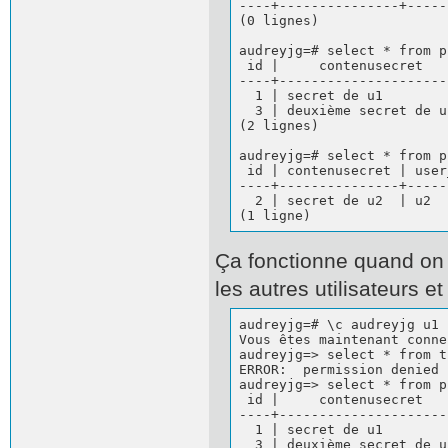
----+---------------+-----
(0 lignes)                
audreyjg=# select * from p
 id |     contenusecret   
----+---------------------
  1 | secret de u1        
  3 | deuxième secret de u
(2 lignes)                
audreyjg=# select * from p
 id | contenusecret | user
----+---------------+-----
  2 | secret de u2  | u2  
(1 ligne)
Ça fonctionne quand on 
les autres utilisateurs 
audreyjg=# \c audreyjg u1

Vous êtes maintenant conne
audreyjg=> select * from t1
ERROR:  permission denied 
audreyjg=> select * from p
 id |     contenusecret   
----+---------------------
  1 | secret de u1        
  3 | deuxième secret de u