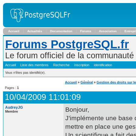
Accueil
Actualités
Documentation
Forums
Association
Entrepr
Forums PostgreSQL.fr
Le forum officiel de la communaut
Accueil
Liste des membres
Recherche
Inscription
Identification
Vous n'êtes pas identifié(e).
Accueil
»
Général
»
Gestion des droits sur 
Pages :
1
10/04/2009 11:01:09
AudreyJG
Bonjour,
Membre
J'implémente une base d
mettre en place une gest
Un scientifique a fait 