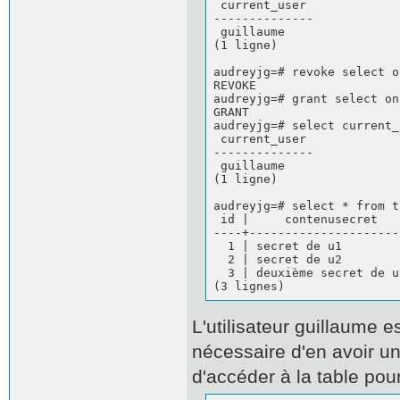
 current_user             
--------------            
 guillaume                
(1 ligne)                 
audreyjg=# revoke select o
REVOKE                    
audreyjg=# grant select on
GRANT                     
audreyjg=# select current_
 current_user

--------------

 guillaume

(1 ligne)

audreyjg=# select * from t1
 id |     contenusecret   
----+---------------------
  1 | secret de u1        
  2 | secret de u2        
  3 | deuxième secret de u
(3 lignes)
L'utilisateur guillaume est
nécessaire d'en avoir un
d'accéder à la table pour