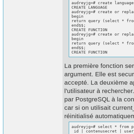
audreyjg=# create language
CREATE LANGUAGE           
audreyjg=# create or repla
begin                     
return query (select * fro
end$$;                    
CREATE FUNCTION           
audreyjg=# create or repla
begin                     
return query (select * fro
end$$;                    
CREATE FUNCTION
La première fonction sert
argument. Elle est secur
accepté. La deuxième ap
l'utilisateur à rechercher
par PostgreSQL à la con
car si on utilisait curre
réinitialisé automatique
audreyjg=# select * from p
 id | contenusecret | user