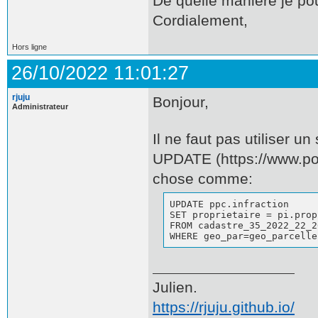
De quelle manière je po
Cordialement,
Hors ligne
26/10/2022 11:01:27
rjuju
Bonjour,
Administrateur
Il ne faut pas utiliser u
UPDATE (https://www.pos
chose comme:
UPDATE ppc.infraction

SET proprietaire = pi.prop
FROM cadastre_35_2022_22_2
WHERE geo_par=geo_parcelle
Julien.
https://rjuju.github.io/