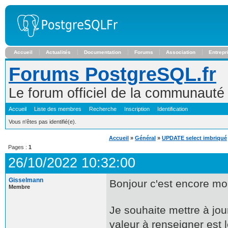
Accueil
Actualités
Documentation
Forums
Association
Entrepr
Forums PostgreSQL.fr
Le forum officiel de la communaut
Accueil
Liste des membres
Recherche
Inscription
Identification
Vous n'êtes pas identifié(e).
Accueil
»
Général
»
UPDATE select imbriqué
Pages :
1
26/10/2022 10:32:00
Gisselmann
Bonjour c'est encore mo
Membre
Je souhaite mettre à jour
valeur à renseigner est 