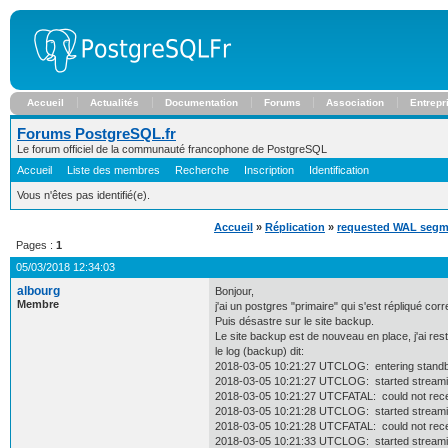
Accueil
Actualités
Documentation
Forums
Association
Entrepr
Forums PostgreSQL.fr
Le forum officiel de la communauté francophone de PostgreSQL
Accueil
Liste des membres
Recherche
Inscription
Identification
Vous n'êtes pas identifié(e).
Accueil
»
Réplication
»
requested WAL segm
Pages :
1
05/03/2018 12:34:03
albourg
Bonjour,
Membre
j'ai un postgres "primaire" qui s'est répliqué c
Puis désastre sur le site backup.
Le site backup est de nouveau en place, j'ai rest
le log (backup) dit:
2018-03-05 10:21:27 UTCLOG: entering stand
2018-03-05 10:21:27 UTCLOG: started streamin
2018-03-05 10:21:27 UTCFATAL: could not re
2018-03-05 10:21:28 UTCLOG: started streamin
2018-03-05 10:21:28 UTCFATAL: could not re
2018-03-05 10:21:33 UTCLOG: started streamin