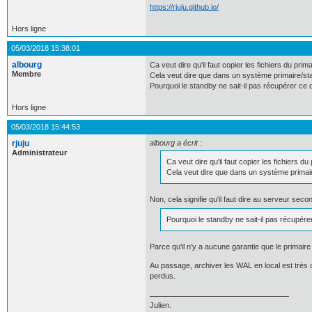
https://rjuju.github.io/
Hors ligne
05/03/2018 15:38:01
albourg
Ca veut dire qu'il faut copier les fichiers du pri
Membre
Cela veut dire que dans un système primaire/sta
Pourquoi le standby ne sait-il pas récupérer ce 
Hors ligne
05/03/2018 15:44:53
rjuju
albourg a écrit :
Administrateur
Ca veut dire qu'il faut copier les fichiers 
Cela veut dire que dans un système primair
Non, cela signifie qu'il faut dire au serveur se
Pourquoi le standby ne sait-il pas récupére
Parce qu'il n'y a aucune garantie que le primaire
Au passage, archiver les WAL en local est très
perdus.
Julien.