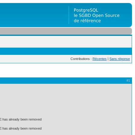
Contributions :
Récentes
|
Sans réponse
#1
 has already been removed
 has already been removed