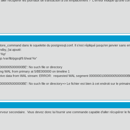
er récupérer les journaux de transaction à cet emplacement ? L'erreur indique qu'une connex
store_command dans le squelette du postgresql.conf. Il s'est répliqué jusqu'en janvier sans en
by, j'ai ajouté:
f %p'
/var/lib/pgsql/9.6/wal %r'
100000005000000BE’: No such file or directory
g WAL from primary at 5/BE000000 on timeline 1
ceive data from WAL stream: ERROR: requested WAL segment 0000000100000005000000BE
0000005000000BE’: No such file or directory=> Le fichier est bien à cet endroit sur le primaire
eur secondaire. Vous devez donc lui fournir une commande capable d'aller récupérer le fich