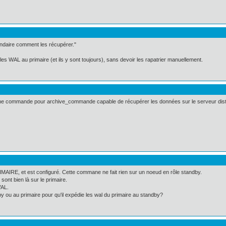
condaire comment les récupérer."
 WAL au primaire (et ils y sont toujours), sans devoir les rapatrier manuellement.
r une commande pour archive_commande capable de récupérer les données sur le serveur dist
MAIRE, et est configuré. Cette commane ne fait rien sur un noeud en rôle standby.
ont bien là sur le primaire.
WAL.
by ou au primaire pour qu'il expédie les wal du primaire au standby?