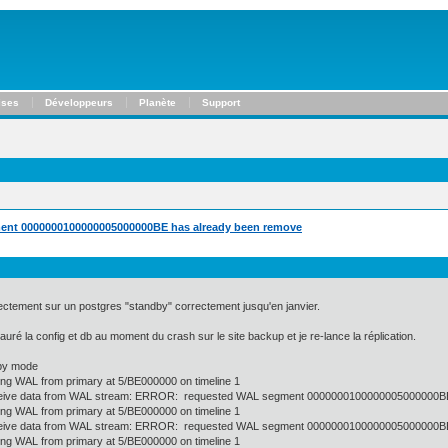
ises
Développeurs
Planète
Support
ent 0000000100000005000000BE has already been remove
orrectement sur un postgres "standby" correctement jusqu'en janvier.
auré la config et db au moment du crash sur le site backup et je re-lance la réplication.
by mode
g WAL from primary at 5/BE000000 on timeline 1
ceive data from WAL stream: ERROR: requested WAL segment 0000000100000005000000BE
g WAL from primary at 5/BE000000 on timeline 1
ceive data from WAL stream: ERROR: requested WAL segment 0000000100000005000000BE
g WAL from primary at 5/BE000000 on timeline 1