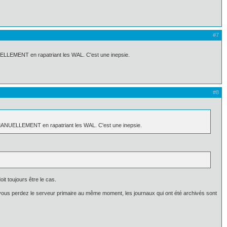
#7
NUELLEMENT en rapatriant les WAL. C'est une inepsie.
#8
ur MANUELLEMENT en rapatriant les WAL. C'est une inepsie.
it toujours être le cas.
vous perdez le serveur primaire au même moment, les journaux qui ont été archivés sont