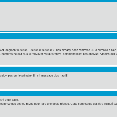
 segment 0000000100000005000000BE has already been removed => le primaire a bien r
g, postgres ne sait plus le renvoyer, vu qu'archive_command n'est pas analysé. A moins qu'il 
dby, pas sur le primaire!!!!!! cfr message plus haut!!!!
u'à vous aider.
s commandes scp ou rsync pour faire une copie réseau. Cette commande doit être indiqué da