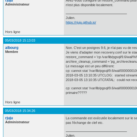
rjuju
Avez-vous configuré un restore_command pour all
Administrateur
n'est plus disponible localement.
Julien.
https://rjuju.github.io/
Hors ligne
05/03/2018 15:13:03
albourg
Non. C'est un postgres 9.6, je n'ai pas vu de re
Membre
Je viens d'adapter mon recovery.conf sur le stand
restore_command = 'cp /var/lib/pgsql/9.6/wal/%
archive_cleanup_command = 'pg_archivecleanup 
Le message est un peu différent:
cp: cannot stat ‘/var/lib/pgsql/9.6/wal/0000000
2018-03-05 13:10:35 UTCLOG: started streamin
2018-03-05 13:10:35 UTCFATAL: could not re
cp: cannot stat ‘/var/lib/pgsql/9.6/wal/000000010
primaire?????
Hors ligne
05/03/2018 15:34:26
rjuju
La commande est exécutée localement sur le serv
Administrateur
pas l'échange de clef etc.
Julien.