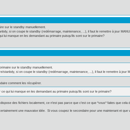
maire sur le standby manuellement.
nbdy, si on coupe le standby (redémarrage, maintenance, ...), il faut le remettre à jour MA
qui lui manque en les demandant au primaire puisqu'ils sont sur le primaire?
du primaire sur le standby manuellement.
e/stanbdy, si on coupe le standby (redémarrage, maintenance, ...), il faut le remettre à jo
condaire comment les récupérer.
r ce qui lui manque en les demandant au primaire puisqu'ils sont sur le primaire?
 dispose des fichiers localement, ce n'est pas parce que c'est ce que *vous* faites que cela do
 certainement une mauvaise idée. Si vous coupez le secondaire pour une maintenant et que 