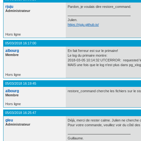
rjuju
Pardon, je voulais dire restore_command.
Administrateur
Julien.
https://rjuju.github.io/
Hors ligne
05/03/2018 16:17:00
albourg
En fait l'erreur est sur le primaire!
Membre
Le log du primaire montre:
2018-03-05 10:14:32 UTCERROR: requested WAL
MAIS une fois que le log n'est plus dans pg_xlo
Hors ligne
05/03/2018 16:19:45
albourg
restore_command cherche les fichiers sur le stan
Membre
Hors ligne
05/03/2018 16:25:47
gleu
Déjà, merci de rester calme. Julien ne cherche q
Administrateur
Pour votre commande, veuillez voir du côté de
Guillaume.