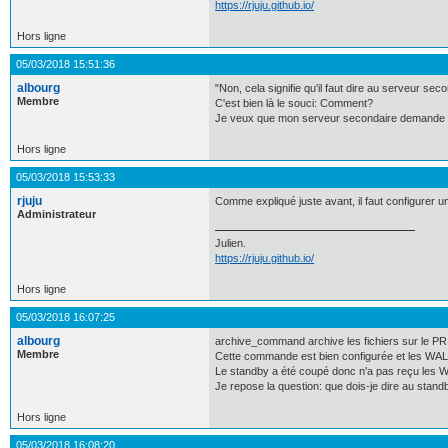
https://rjuju.github.io/
Hors ligne
05/03/2018 15:51:36
albourg
"Non, cela signifie qu'il faut dire au serveur se
Membre
C'est bien là le souci: Comment?
Je veux que mon serveur secondaire demande les
Hors ligne
05/03/2018 15:53:33
rjuju
Comme expliqué juste avant, il faut configure
Administrateur
Julien.
https://rjuju.github.io/
Hors ligne
05/03/2018 16:07:25
albourg
archive_command archive les fichiers sur le PRI
Membre
Cette commande est bien configurée et les WAL s
Le standby a été coupé donc n'a pas reçu les 
Je repose la question: que dois-je dire au stand
Hors ligne
05/03/2018 16:08:20