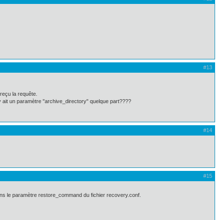
#13
eçu la requête.
y ait un paramètre "archive_directory" quelque part????
#14
#15
ns le paramètre restore_command du fichier recovery.conf.