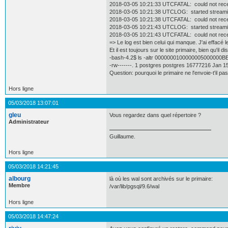
2018-03-05 10:21:33 UTCFATAL: could not re
2018-03-05 10:21:38 UTCLOG: started streamin
2018-03-05 10:21:38 UTCFATAL: could not re
2018-03-05 10:21:43 UTCLOG: started streamin
2018-03-05 10:21:43 UTCFATAL: could not re
=> Le log est bien celui qui manque. J'ai effacé
Et il est toujours sur le site primaire, bien qu'il dis
-bash-4.2$ ls -altr 0000000100000005000000B
-rw-------. 1 postgres postgres 16777216 Jan
Question: pourquoi le primaire ne l'envoie-t'il p
Hors ligne
05/03/2018 13:07:01
gleu
Vous regardez dans quel répertoire ?
Administrateur
Guillaume.
Hors ligne
05/03/2018 14:21:45
albourg
là où les wal sont archivés sur le primaire:
Membre
/var/lib/pgsql/9.6/wal
Hors ligne
05/03/2018 14:47:24