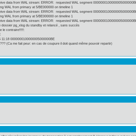
ceive data from WAL stream: ERROR: requested WAL segment 0000000100000005000000BE
g WAL from primary at 5/BE000000 on timeline 1
ceive data from WAL stream: ERROR: requested WAL segment 0000000100000005000000BE
g WAL from primary at 5/BE000000 on timeline 1
ceive data from WAL stream: ERROR: requested WAL segment 0000000100000005000000BE
 le dossier pg_xlog du standby et relancé , sans succès
e le contraire!!!!!:
E
 15 11:18 0000000100000005000000BE
as??? (Ca me fait peur: en cas de coupure il doit quand même pouvoir repartir)