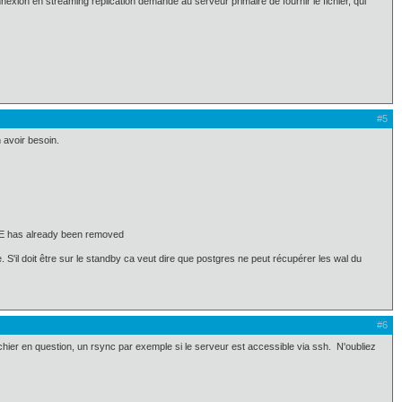
ion en streaming replication demande au serveur primaire de fournir le fichier, qui
#5
 avoir besoin.
 has already been removed
. S'il doit être sur le standby ca veut dire que postgres ne peut récupérer les wal du
#6
ier en question, un rsync par exemple si le serveur est accessible via ssh. N'oubliez