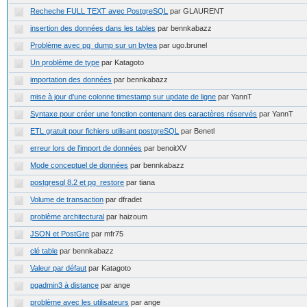
Recheche FULL TEXT avec PostgreSQL
par GLAURENT
insertion des données dans les tables
par bennkabazz
Problème avec pg_dump sur un bytea
par ugo.brunel
Un problème de type
par Katagoto
importation des données
par bennkabazz
mise à jour d'une colonne timestamp sur update de ligne
par YannT
Syntaxe pour créer une fonction contenant des caractères réservés
par YannT
ETL gratuit pour fichiers utilisant postgreSQL
par Benetl
erreur lors de l'import de données
par benoitXV
Mode conceptuel de données
par bennkabazz
postgresql 8.2 et pg_restore
par tiana
Volume de transaction
par dfradet
problème architectural
par haizoum
JSON et PostGre
par mfr75
clé table
par bennkabazz
Valeur par défaut
par Katagoto
pgadmin3 à distance
par ange
problème avec les utilisateurs
par ange