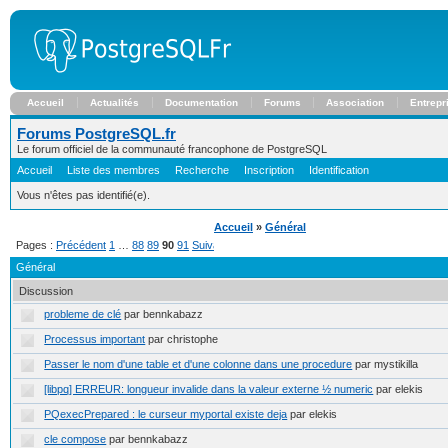
Accueil
Actualités
Documentation
Forums
Association
Entrepr
Forums PostgreSQL.fr
Le forum officiel de la communauté francophone de PostgreSQL
Accueil
Liste des membres
Recherche
Inscription
Identification
Vous n'êtes pas identifié(e).
Accueil
»
Général
Pages :
Précédent
1
…
88
89
90
91
Suivant
Général
Discussion
probleme de clé
par bennkabazz
Processus important
par christophe
Passer le nom d'une table et d'une colonne dans une procedure
par mystikilla
[libpq] ERREUR: longueur invalide dans la valeur externe ½ numeric
par elekis
PQexecPrepared : le curseur myportal existe deja
par elekis
cle compose
par bennkabazz