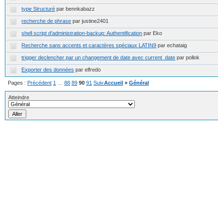
type Structuré
par bennkabazz
recherche de phrase
par justine2401
shell script d'administration-backup: Authentification
par Eko
Recherche sans accents et caractères spéciaux LATIN9
par echataig
trigger declencher par un changement de date avec current_date
par pollok
Exporter des données
par elfredo
Pages :
Précédent
1
…
88
89
90
91
Suivant
Accueil
»
Général
Atteindre