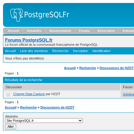
Accueil
Actualités
Documentation
Forums
Association
Entrepr
Forums PostgreSQL.fr
Le forum officiel de la communauté francophone de PostgreSQL
Accueil
Liste des membres
Recherche
Inscription
Identification
Vous n'êtes pas identifié(e).
Accueil
»
Recherche
»
Discussions de HZDT
Pages :
1
Résultats de la recherche
Discussion
Forum
Change Data Capture
par HZDT
Généra
Pages :
1
Accueil
»
Recherche
»
Discussions de HZDT
Atteindre