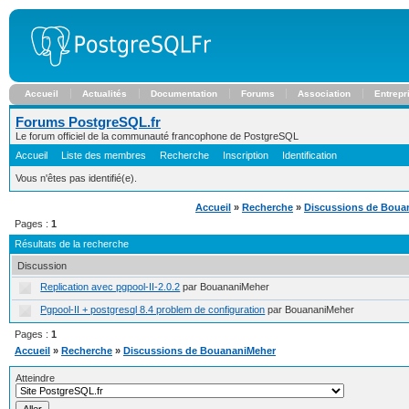
Accueil
Actualités
Documentation
Forums
Association
Entrepr
Forums PostgreSQL.fr
Le forum officiel de la communauté francophone de PostgreSQL
Accueil
Liste des membres
Recherche
Inscription
Identification
Vous n'êtes pas identifié(e).
Accueil
»
Recherche
»
Discussions de Boua
Pages :
1
Résultats de la recherche
Discussion
Replication avec pgpool-II-2.0.2
par BouananiMeher
Pgpool-II + postgresql 8.4 problem de configuration
par BouananiMeher
Pages :
1
Accueil
»
Recherche
»
Discussions de BouananiMeher
Atteindre