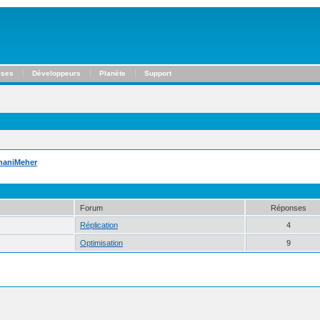
ises
Développeurs
Planète
Support
naniMeher
Forum
Réponses
Réplication
4
Optimisation
9