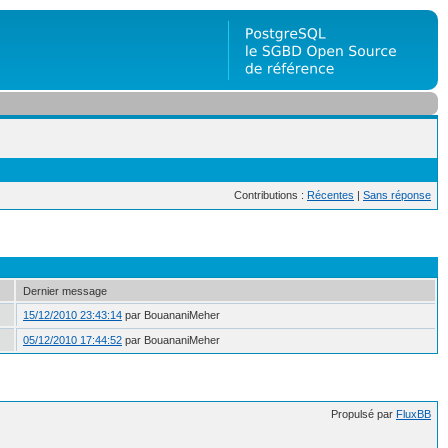
Contributions :
Récentes
|
Sans réponse
Dernier message
15/12/2010 23:43:14
par BouananiMeher
05/12/2010 17:44:52
par BouananiMeher
Propulsé par
FluxBB