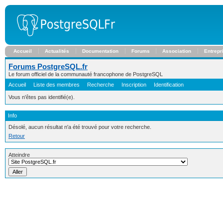
Accueil
Actualités
Documentation
Forums
Association
Entrepr
Forums PostgreSQL.fr
Le forum officiel de la communauté francophone de PostgreSQL
Accueil
Liste des membres
Recherche
Inscription
Identification
Vous n'êtes pas identifié(e).
Info
Désolé, aucun résultat n'a été trouvé pour votre recherche.
Retour
Atteindre