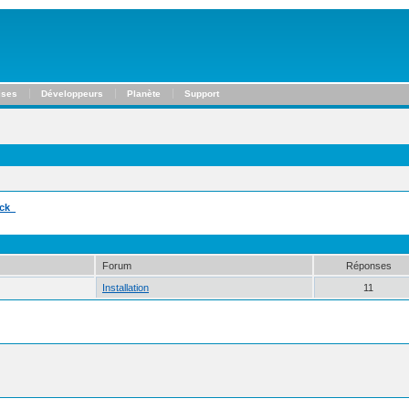
ises
Développeurs
Planète
Support
ick_
Forum
Réponses
Installation
11