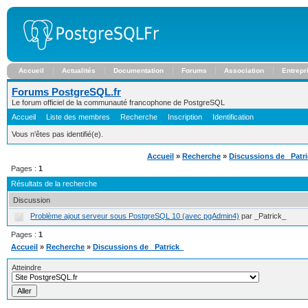
Accueil
Actualités
Documentation
Forums
Association
Entrepr
Forums PostgreSQL.fr
Le forum officiel de la communauté francophone de PostgreSQL
Accueil
Liste des membres
Recherche
Inscription
Identification
Vous n'êtes pas identifié(e).
Accueil
»
Recherche
»
Discussions de _Patr
Pages :
1
Résultats de la recherche
Discussion
Problème ajout serveur sous PostgreSQL 10 (avec pgAdmin4)
par _Patrick_
Pages :
1
Accueil
»
Recherche
»
Discussions de _Patrick_
Atteindre