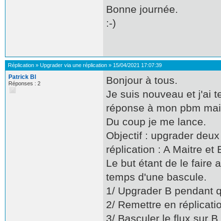
Bonne journée.
:-)
Réplication
»
Upgrader via une réplication
»
15/04/2021 17:07:39
Patrick Bl
Bonjour à tous.
Réponses : 2
Je suis nouveau et j'ai 
réponse à mon pbm mais 
Du coup je me lance.
Objectif : upgrader deux
réplication : A Maitre e
Le but étant de le faire 
temps d'une bascule.
1/ Upgrader B pendant qu
2/ Remettre en réplicati
3/ Basculer le flux sur B