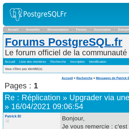
Accueil
Actualités
Documentation
Forums
Association
Entrepr
Forums PostgreSQL.fr
Le forum officiel de la communaut
Accueil
Liste des membres
Recherche
Inscription
Identification
Vous n'êtes pas identifié(e).
Accueil
»
Recherche
»
Messages de Patrick 
Pages :
1
Re :
Réplication
»
Upgrader via une
»
16/04/2021 09:06:54
Patrick Bl
Bonjour,
Je vous remercie : c'est t