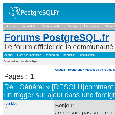
Accueil
Actualités
Documentation
Forums
Association
Entrepr
Forums PostgreSQL.fr
Le forum officiel de la communaut
Accueil
Liste des membres
Recherche
Inscription
Identification
Vous n'êtes pas identifié(e).
Accueil
»
Recherche
»
Messages de rdunkla
Pages :
1
Re :
Général
»
[RESOLU]comment 
un trigger sur ajout dans une foreig
rdunklau
Bonjour.
Je ne suis pas sûr de b