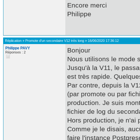
Encore merci
Philippe
Réplication
»
Promote d'un secondaire V12 très long
»
16/06/2020 17:36:12
Philippe PAVY
Bonjour
Réponses : 2
Nous utilisons le mode 
Jusqu'à la V11, le pass
est très rapide. Quelqu
Par contre, depuis la V
(par promote ou par fich
production. Je suis mon
fichier de log du second
Hors production, je n'a
Comme je le disais, auc
faire l'instance Postgre