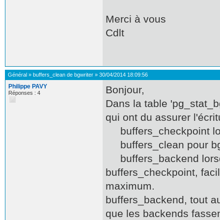
Merci à vous
Cdlt
Général
»
buffers_clean de bgwriter
»
30/04/2014 18:09:56
Philippe PAVY
Bonjour,
Réponses : 4
Dans la table 'pg_stat_b
qui ont du assurer l'écri
buffers_checkpoint lorsq
buffers_clean pour bgw
buffers_backend lorsqu
buffers_checkpoint, facil
maximum.
buffers_backend, tout aus
que les backends fassent