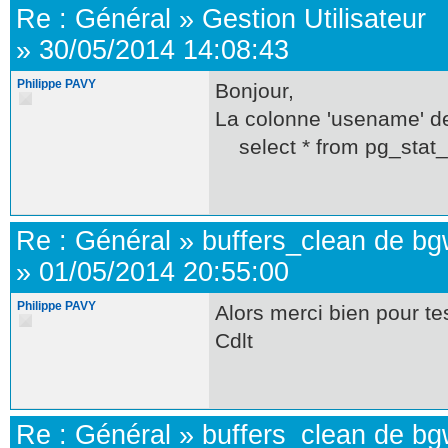
Re :
Général
»
Gestion Utilisateur
»
30/05/2014 14:08:43
Philippe PAVY
Bonjour,
La colonne 'usename' de
select * from pg_stat_
Re :
Général
»
buffers_clean de bgw
»
01/05/2014 20:55:00
Philippe PAVY
Alors merci bien pour te
Cdlt
Re :
Général
»
buffers_clean de bgw