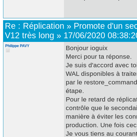
Re :
Réplication
»
Promote d'un se
V12 très long
»
17/06/2020 08:38:2
Philippe PAVY
Bonjour ioguix
Merci pour ta réponse.
Je suis d'accord avec toi,
WAL disponibles à traite
par le restore_command p
étape.
Pour le retard de répli
contrôle que le secondai
manière à éviter les con
production. Une fois cec
Je vous tiens au courant