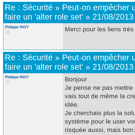
Re :
Sécurité
»
Peut-on empêcher u
faire un 'alter role set'
»
21/08/2013
Philippe PAVY
Merci pour les liens très
Re :
Sécurité
»
Peut-on empêcher u
faire un 'alter role set'
»
21/08/2013
Philippe PAVY
Bonjour
Je pense ne pas mettre e
vais tout de même la cr
idée.
Je cherchais plus la solu
système pour le user vou
risquée aussi, mais bon.