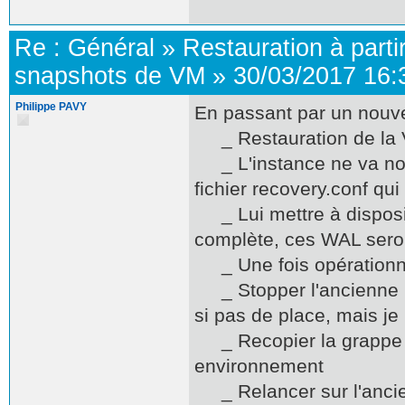
Re :
Général
»
Restauration à parti
snapshots de VM
»
30/03/2017 16:
Philippe PAVY
En passant par un nouv
_ Restauration de la V
_ L'instance ne va norm
fichier recovery.conf qui
_ Lui mettre à disposit
complète, ces WAL sero
_ Une fois opérationne
_ Stopper l'ancienne i
si pas de place, mais je 
_ Recopier la grappe d
environnement
_ Relancer sur l'anci