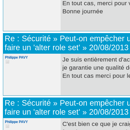
En tout cas, merci pour 
Bonne journée
Re :
Sécurité
»
Peut-on empêcher u
faire un 'alter role set'
»
20/08/2013
Philippe PAVY
Je suis entièrement d'ac
je garantie une qualité 
En tout cas merci pour le
Re :
Sécurité
»
Peut-on empêcher u
faire un 'alter role set'
»
20/08/2013
Philippe PAVY
C'est bien ce que je cra