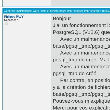
Général
»
maintenance_work_mem et fichiers pgsql_tmp* et pgsql_tmp*.shared
»
18/05/
Philippe PAVY
Bonjour
Réponses : 9
J'ai un fonctionnement l
PostgreSQL (V12.6) que j
Avec un maintenance_wo
base/pgsql_tmp/pgsql_tm
Avec un maintenance_wo
pgsql_tmp de créé. Ma ba
Avec un maintenance_wo
pgsql_tmp de créé.
Par contre, en positio
y a la création de fichier
base/pgsql_tmp/pgsql_t
Pouvez-vous m'expliquer
Merci pour vos explicati