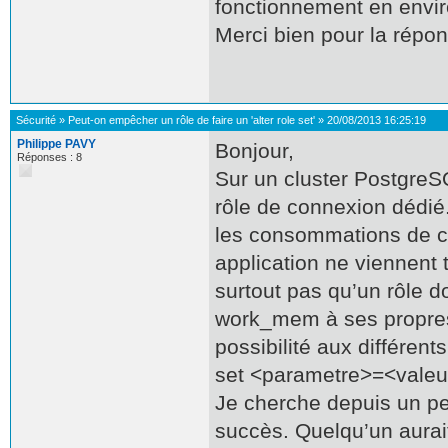
fonctionnement en envi
Merci bien pour la répon
Sécurité
»
Peut-on empêcher un rôle de faire un 'alter role set'
»
20/08/2013 16:25:19
Philippe PAVY
Bonjour,
Réponses : 8
Sur un cluster PostgreS
rôle de connexion dédié. 
les consommations de ce
application ne viennent t
surtout pas qu’un rôle 
work_mem à ses propres
possibilité aux différent
set <parametre>=<valeur
Je cherche depuis un pe
succès. Quelqu’un aurait-