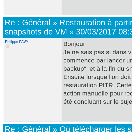
Re :
Général
»
Restauration à parti
snapshots de VM
»
30/03/2017 08:
Philippe PAVY
Bonjour
Je ne sais pas si dans v
commence par lancer un d
backup", et à la fin du s
Ensuite lorsque l'on doit
restauration PITR. Certe
action manuelle pour red
été concluant sur le suje
Re :
Général
»
Où télécharger les 