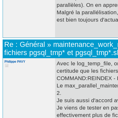
parallèles). On en appren
Malgré la parallélisati
est bien toujours d'actua
Re :
Général
»
maintenance_work
fichiers pgsql_tmp* et pgsql_tmp*.
Philippe PAVY
Avec le log_temp_file, o
certitude que les fichier
COMMAND:REINDEX - LOG
Le max_parallel_maintena
2.
Je suis aussi d'accord av
Je viens de tester en p
effectivement plus de fic