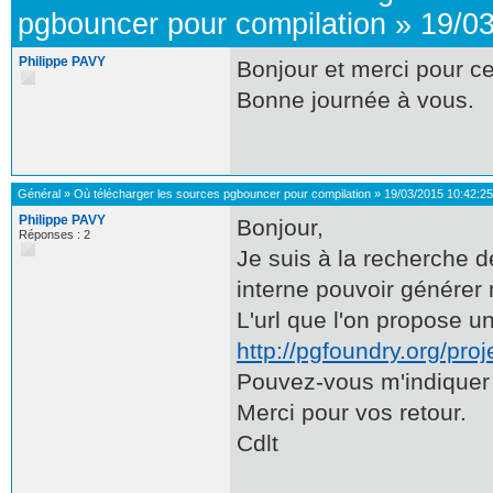
pgbouncer pour compilation
»
19/03
Philippe PAVY
Bonjour et merci pour ce
Bonne journée à vous.
Général
»
Où télécharger les sources pgbouncer pour compilation
»
19/03/2015 10:42:25
Philippe PAVY
Bonjour,
Réponses : 2
Je suis à la recherche 
interne pouvoir générer 
L'url que l'on propose u
http://pgfoundry.org/pro
Pouvez-vous m'indiquer 
Merci pour vos retour.
Cdlt