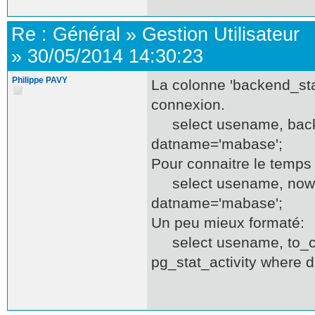
Re :
Général
»
Gestion Utilisateur
»
30/05/2014 14:30:23
Philippe PAVY
La colonne 'backend_sta
connexion.
select usename, backen
datname='mabase';
Pour connaitre le temps
select usename, now() 
datname='mabase';
Un peu mieux formaté:
select usename, to_cha
pg_stat_activity where