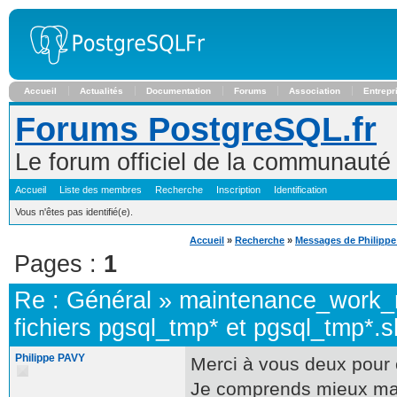
Accueil
Actualités
Documentation
Forums
Association
Entrepr
Forums PostgreSQL.fr
Le forum officiel de la communaut
Accueil
Liste des membres
Recherche
Inscription
Identification
Vous n'êtes pas identifié(e).
Accueil
»
Recherche
»
Messages de Philipp
Pages :
1
Re :
Général
»
maintenance_work
fichiers pgsql_tmp* et pgsql_tmp*.
Philippe PAVY
Merci à vous deux pour 
Je comprends mieux mai