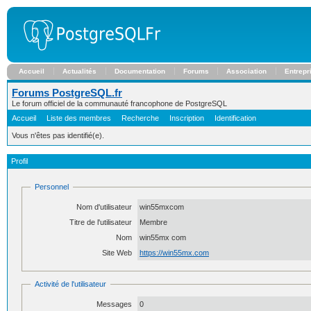
Accueil
Actualités
Documentation
Forums
Association
Entrepr
Forums PostgreSQL.fr
Le forum officiel de la communauté francophone de PostgreSQL
Accueil
Liste des membres
Recherche
Inscription
Identification
Vous n'êtes pas identifié(e).
Profil
Personnel
Nom d'utilisateur
win55mxcom
Titre de l'utilisateur
Membre
Nom
win55mx com
Site Web
https://win55mx.com
Activité de l'utilisateur
Messages
0