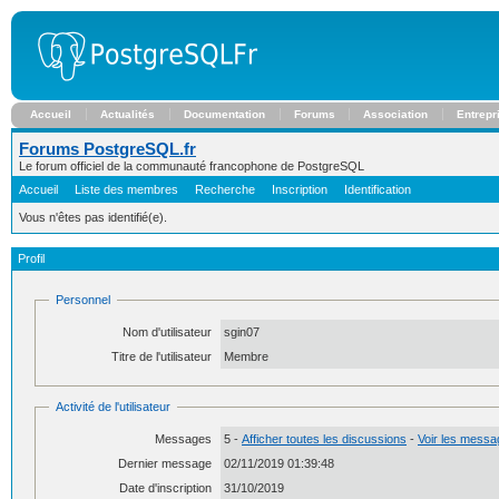
Accueil
Actualités
Documentation
Forums
Association
Entrepr
Forums PostgreSQL.fr
Le forum officiel de la communauté francophone de PostgreSQL
Accueil
Liste des membres
Recherche
Inscription
Identification
Vous n'êtes pas identifié(e).
Profil
Personnel
Nom d'utilisateur
sgin07
Titre de l'utilisateur
Membre
Activité de l'utilisateur
Messages
5 -
Afficher toutes les discussions
-
Voir les messag
Dernier message
02/11/2019 01:39:48
Date d'inscription
31/10/2019