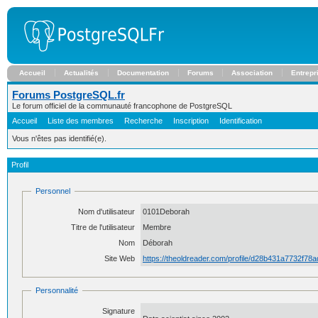
Accueil
Actualités
Documentation
Forums
Association
Entrepr
Forums PostgreSQL.fr
Le forum officiel de la communauté francophone de PostgreSQL
Accueil
Liste des membres
Recherche
Inscription
Identification
Vous n'êtes pas identifié(e).
Profil
Personnel
Nom d'utilisateur
0101Deborah
Titre de l'utilisateur
Membre
Nom
Déborah
Site Web
https://theoldreader.com/profile/d28b431a7732f78
Personnalité
Signature