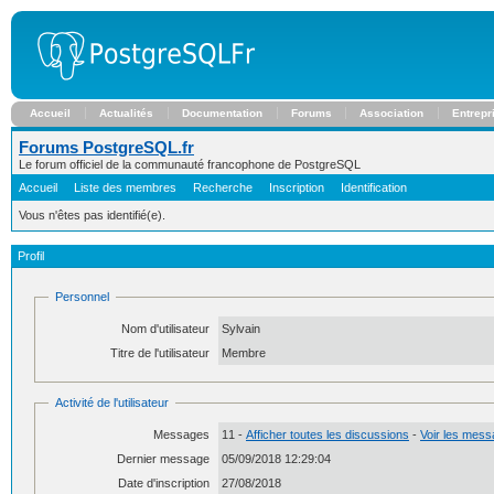
Accueil
Actualités
Documentation
Forums
Association
Entrepr
Forums PostgreSQL.fr
Le forum officiel de la communauté francophone de PostgreSQL
Accueil
Liste des membres
Recherche
Inscription
Identification
Vous n'êtes pas identifié(e).
Profil
Personnel
Nom d'utilisateur
Sylvain
Titre de l'utilisateur
Membre
Activité de l'utilisateur
Messages
11 -
Afficher toutes les discussions
-
Voir les messa
Dernier message
05/09/2018 12:29:04
Date d'inscription
27/08/2018